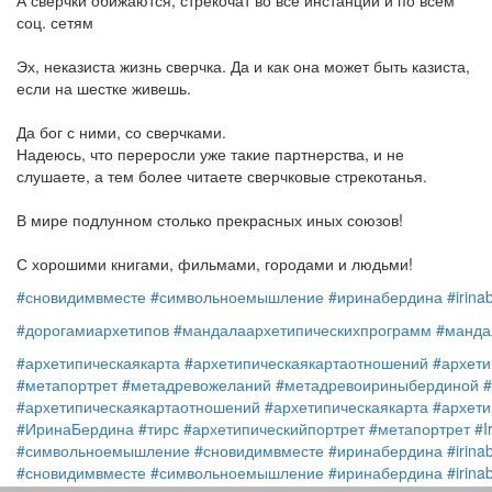
А сверчки обижаются, стрекочат во все инстанции и по всем
соц. сетям
Эх, неказиста жизнь сверчка. Да и как она может быть казиста,
если на шестке живешь.
Да бог с ними, со сверчками.
Надеюсь, что переросли уже такие партнерства, и не
слушаете, а тем более читаете сверчковые стрекотанья.
В мире подлунном столько прекрасных иных союзов!
С хорошими книгами, фильмами, городами и людьми!
#сновидимвместе
#символьноемышление
#иринабердина
#irina
#дорогамиархетипов
#мандалаархетипическихпрограмм
#манда
#архетипическаякарта
#архетипическаякартаотношений
#архети
#метапортрет
#метадревожеланий
#метадревоириныбердиной
#архетипическаякартаотношений
#архетипическаякарта
#архети
#ИринаБердина
#тирс
#архетипическийпортрет
#метапортрет
#I
#символьноемышление
#сновидимвместе
#иринабердина
#irina
#сновидимвместе
#символьноемышление
#иринабердина
#irina