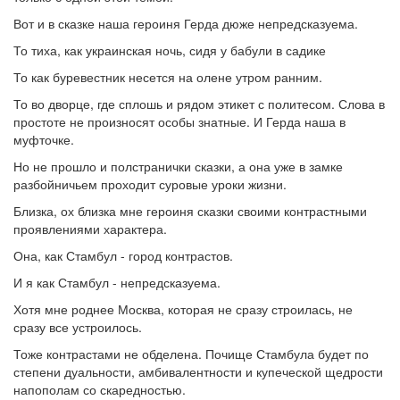
Вот и в сказке наша героиня Герда дюже непредсказуема.
То тиха, как украинская ночь, сидя у бабули в садике
То как буревестник несется на олене утром ранним.
То во дворце, где сплошь и рядом этикет с политесом. Слова в
простоте не произносят особы знатные. И Герда наша в
муфточке.
Но не прошло и полстранички сказки, а она уже в замке
разбойничьем проходит суровые уроки жизни.
Близка, ох близка мне героиня сказки своими контрастными
проявлениями характера.
Она, как Стамбул - город контрастов.
И я как Стамбул - непредсказуема.
Хотя мне роднее Москва, которая не сразу строилась, не
сразу все устроилось.
Тоже контрастами не обделена. Почище Стамбула будет по
степени дуальности, амбивалентности и купеческой щедрости
напополам со скаредностью.