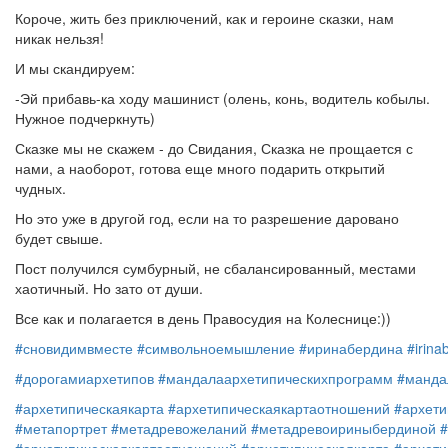
Короче, жить без приключений, как и героине сказки, нам
никак нельзя!
И мы скандируем:
-Эй прибавь-ка ходу машинист (олень, конь, водитель кобылы.
Нужное подчеркнуть)
Сказке мы не скажем - до Свидания, Сказка не прощается с
нами, а наоборот, готова еще много подарить открытий
чудных.
Но это уже в другой год, если на то разрешение даровано
будет свыше.
Пост получился сумбурный, не сбалансированный, местами
хаотичный. Но зато от души.
Все как и полагается в день Правосудия на Колеснице:))
#сновидимвместе
#символьноемышление
#иринабердина
#irina
#дорогамиархетипов
#мандалаархетипическихпрограмм
#манда
#архетипическаякарта
#архетипическаякартаотношений
#архети
#метапортрет
#метадревожеланий
#метадревоириныбердиной