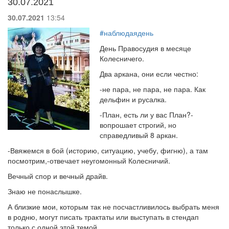
30.07.2021
30.07.2021
13:54
#наблюдаядень
День Правосудия в месяце
Колесничего.
Два аркана, они если честно:
-не пара, не пара, не пара. Как
дельфин и русалка.
-План, есть ли у вас План?-
вопрошает строгий, но
справедливый 8 аркан.
-Ввяжемся в бой (историю, ситуацию, учебу, фигню), а там
посмотрим,-отвечает неугомонный Колесничий.
Вечный спор и вечный драйв.
Знаю не понаслышке.
А близкие мои, которым так не посчастливилось выбрать меня
в родню, могут писать трактаты или выступать в стендап
только с одной этой темой.