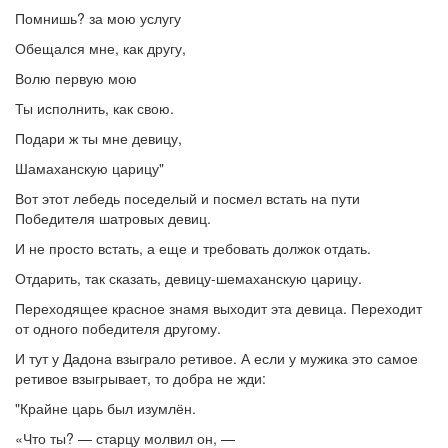
Помнишь? за мою услугу
Обещался мне, как другу,
Волю первую мою
Ты исполнить, как свою.
Подари ж ты мне девицу,
Шамаханскую царицу"
Вот этот лебедь поседелый и посмел встать на пути
Победителя шатровых девиц.
И не просто встать, а еще и требовать должок отдать.
Отдарить, так сказать, девицу-шемаханскую царицу.
Переходящее красное знамя выходит эта девица. Переходит
от одного победителя другому.
И тут у Дадона взыграло ретивое. А если у мужика это самое
ретивое взыгрывает, то добра не жди:
"Крайне царь был изумлён.
«Что ты? — старцу молвил он, —