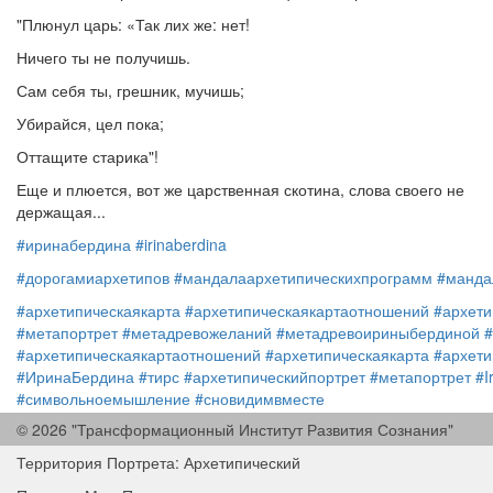
"Плюнул царь: «Так лих же: нет!
Ничего ты не получишь.
Сам себя ты, грешник, мучишь;
Убирайся, цел пока;
Оттащите старика"!
Еще и плюется, вот же царственная скотина, слова своего не
держащая...
#иринабердина
#irinaberdina
#дорогамиархетипов
#мандалаархетипическихпрограмм
#манда
#архетипическаякарта
#архетипическаякартаотношений
#архети
#метапортрет
#метадревожеланий
#метадревоириныбердиной
#архетипическаякартаотношений
#архетипическаякарта
#архети
#ИринаБердина
#тирс
#архетипическийпортрет
#метапортрет
#I
#символьноемышление
#сновидимвместе
© 2026 "Трансформационный Институт Развития Сознания"
#дорогамиархетипов
#мандалаархетипическихпрограмм
#манда
Территория Портрета: Архетипический