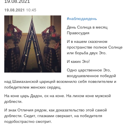
19.08.2021
19.08.2021
10:45
#наблюдаядень
День Солнца в месяц
Правосудия
И в нашем сказочном
пространстве полное Солнце
или борьба двух Эго.
И каких Эго!
Одно царственное Эго,
воодушевленное победой
над Шамаханской царицей возомнило себя повелителем и
победителем женских сердец.
На коне царь Дадон, ох на коне. На лихом коне мужской
доблести.
И знак Отличия рядом, как доказательство этой самой
доблести. Сидит, глазками сверкает, на победителя
подобострастно смотрит.