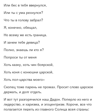
Или бес в тебя ввернулся,
Или ты с ума рехнулся?
Что ты в голову забрал?
Я, конечно, обещал,
Но всему же есть граница.
И зачем тебе девица?
Полно, знаешь ли кто я?
Попроси ты от меня
Хоть казну, хоть чин боярской,
Хоть коня с конюшни царской,
Хоть пол-царства моего»
Скопец тоже парень не промах. Просит слово царское
держать, и долг отдать.
И вот тут разгорячился наш Дадон. Поперло из него и
лидерство, и харизма, и эгоцентризм. Короче, все что
полагается переть из главного Солнца всея страны: