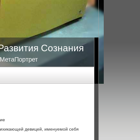
Развития Сознания
 МетаПортрет
дие
 хихикающей девицей, именуемой себя