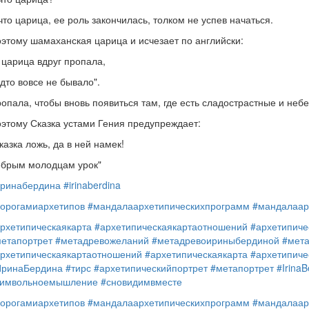
что царица, ее роль закончилась, толком не успев начаться.
этому шамаханская царица и исчезает по английски:
 царица вдруг пропала,
дто вовсе не бывало".
опала, чтобы вновь появиться там, где есть сладострастные и не
этому Сказка устами Гения предупреждает:
казка ложь, да в ней намек!
брым молодцам урок"
ринабердина
#irinaberdina
орогамиархетипов
#мандалаархетипическихпрограмм
#мандалаар
рхетипическаякарта
#архетипическаякартаотношений
#архетипиче
етапортрет
#метадревожеланий
#метадревоириныбердиной
#мет
рхетипическаякартаотношений
#архетипическаякарта
#архетипиче
ИринаБердина
#тирс
#архетипическийпортрет
#метапортрет
#IrinaB
символьноемышление
#сновидимвместе
орогамиархетипов
#мандалаархетипическихпрограмм
#мандалаар