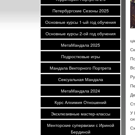
Петербургские Сезоны 2025
Основные курсы 1-ый год обучения
Основные курсы 2-ой год обучения
ца
МетаМандала 2025
Ск
Подростковые игры
По
Вс
Мандала Векторного Портрета
Ру
Сексуальная Мандала
Пе
МетаМандала 2024
Де
Курс Алхимия Отношений
Ст
У 
Эксклюзивные мастер-классы
си
Менторские супервизии с Ириной
Сх
Бердиной