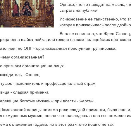
Однако, что-то наводит на мысль, чт
сыграть на публике
Исчезновение ее таинственно, что в
которая приключилась после двойног
Вполне возможно, что Жрец-Скопец,
рица одна шайка-лейка, или говоря языком полицейских протоколо
азочная, но ОПГ - организованная преступная группировка.
чему организованная?
е признаки организации на лицо:
ководитель - Скопец
тушок - исполнитель и профессиональный страж
вица - сладкая приманка
ареющие богатые мужчины при власти - жертвы.
Шамаханской царицы помимо роли сладкой приманки, была еще и
л охмуренных мужчин, после чего наследовала она все немалое и
ема отлаженная годами, но в этот раз что-то пошло не так.