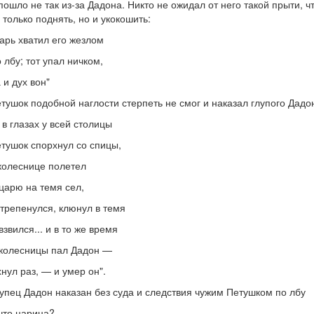
пошло не так из-за Дадона. Никто не ожидал от него такой прыти, 
 только поднять, но и укокошить:
арь хватил его жезлом
 лбу; тот упал ничком,
 и дух вон"
тушок подобной наглости стерпеть не смог и наказал глупого Дадо
 в глазах у всей столицы
тушок спорхнул со спицы,
колеснице полетел
царю на темя сел,
трепенулся, клюнул в темя
взвился... и в то же время
колесницы пал Дадон —
нул раз, — и умер он".
упец Дадон наказан без суда и следствия чужим Петушком по лбу
что царица?