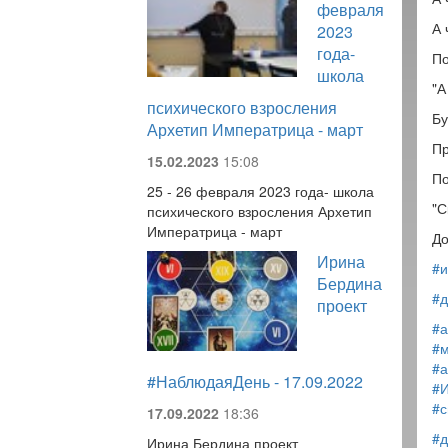
февраля
А 
2023
года-
По
школа
"А
психического взросления
Бу
Архетип Императрица - март
Пр
15.02.2023
15:08
По
25 - 26 февраля 2023 года- школа
"С
психического взросления Архетип
Императрица - март
До
Ирина
#и
Бердина
#д
проект
#а
#м
#а
#НаблюдаяДень - 17.09.2022
#
#
17.09.2022
18:36
#д
Ирина Бердина проект