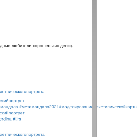
бедные любители хорошеньких девиц.
хетпическогопортрета
скийпортрет
амандала
#метамандала2021
#моделированиеархетипическойкарт
скийпортрет
erdina
#tirs
хетпическогопортрета