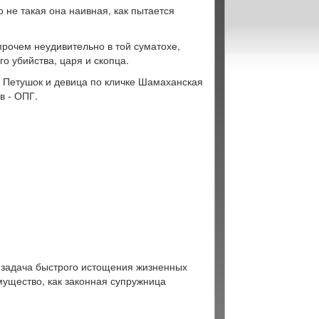
о не такая она наивная, как пытается
прочем неудивительно в той суматохе,
о убийства, царя и скопца.
 Петушок и девица по кличке Шамаханская
в - ОПГ.
 задача быстрого истощения жизненных
мущество, как законная супружница