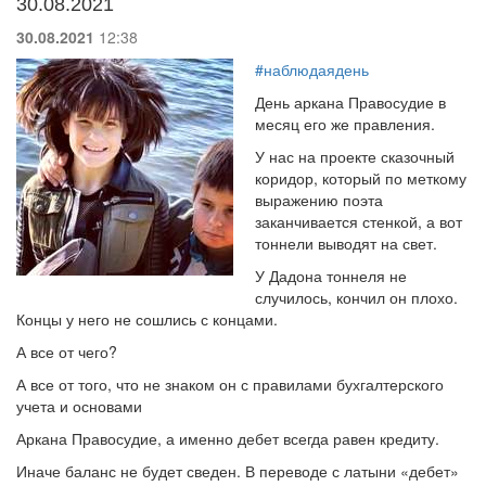
30.08.2021
30.08.2021
12:38
#наблюдаядень
День аркана Правосудие в
месяц его же правления.
У нас на проекте сказочный
коридор, который по меткому
выражению поэта
заканчивается стенкой, а вот
тоннели выводят на свет.
У Дадона тоннеля не
случилось, кончил он плохо.
Концы у него не сошлись с концами.
А все от чего?
А все от того, что не знаком он с правилами бухгалтерского
учета и основами
Аркана Правосудие, а именно дебет всегда равен кредиту.
Иначе баланс не будет сведен. В переводе с латыни «дебет»