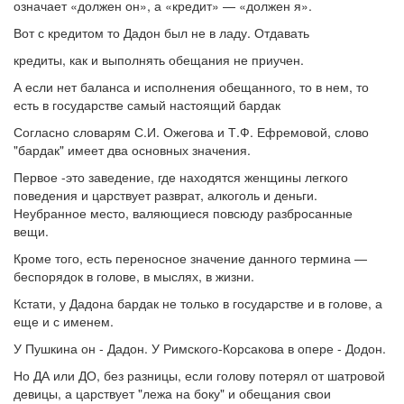
означает «должен он», а «кредит» — «должен я».
Вот с кредитом то Дадон был не в ладу. Отдавать
кредиты, как и выполнять обещания не приучен.
А если нет баланса и исполнения обещанного, то в нем, то
есть в государстве самый настоящий бардак
Согласно словарям С.И. Ожегова и Т.Ф. Ефремовой, слово
"бардак" имеет два основных значения.
Первое -это заведение, где находятся женщины легкого
поведения и царствует разврат, алкоголь и деньги.
Неубранное место, валяющиеся повсюду разбросанные
вещи.
Кроме того, есть переносное значение данного термина —
беспорядок в голове, в мыслях, в жизни.
Кстати, у Дадона бардак не только в государстве и в голове, а
еще и с именем.
У Пушкина он - Дадон. У Римского-Корсакова в опере - Додон.
Но ДА или ДО, без разницы, если голову потерял от шатровой
девицы, а царствует "лежа на боку" и обещания свои