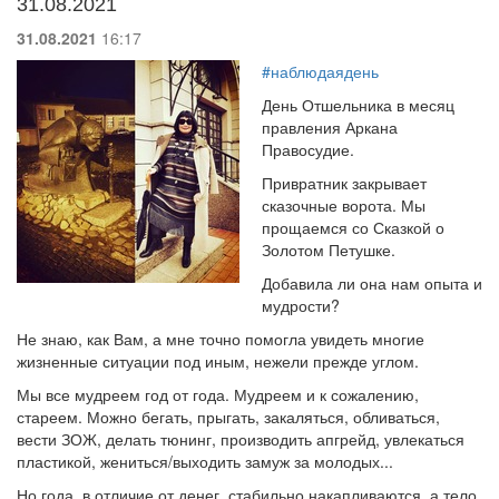
31.08.2021
31.08.2021
16:17
#наблюдаядень
День Отшельника в месяц
правления Аркана
Правосудие.
Привратник закрывает
сказочные ворота. Мы
прощаемся со Сказкой о
Золотом Петушке.
Добавила ли она нам опыта и
мудрости?
Не знаю, как Вам, а мне точно помогла увидеть многие
жизненные ситуации под иным, нежели прежде углом.
Мы все мудреем год от года. Мудреем и к сожалению,
стареем. Можно бегать, прыгать, закаляться, обливаться,
вести ЗОЖ, делать тюнинг, производить апгрейд, увлекаться
пластикой, жениться/выходить замуж за молодых...
Но года, в отличие от денег, стабильно накапливаются, а тело