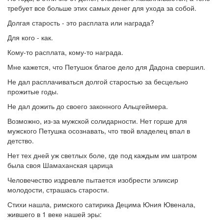
требует все больше этих самых денег для ухода за собой.
Долгая старость - это расплата или награда?
Для кого - как.
Кому-то расплата, кому-то награда.
Мне кажется, что Петушок благое дело для Дадона свершил.
Не дал расплачиваться долгой старостью за бесцельно
прожитые годы.
Не дал дожить до своего законного Альцгеймера.
Возможно, из-за мужской солидарности. Нет горше для
мужского Петушка осознавать, что твой владелец впал в
детство.
Нет тех дней уж светлых боле, где под каждым им шатром
была своя Шамаханская царица
Человечество издревле пытается изобрести эликсир
молодости, страшась старости.
Стихи нашла, римского сатирика Децима Юния Ювенала,
жившего в 1 веке нашей эры: