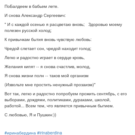
ПоБалдеем в бабьем лете.
И снова Александр Сергеевич:
" И с каждой осенью я расцветаю вновь; Здоровью моему
полезен русской холод;
К привычкам бытия вновь чувствую любовь:
Чредой слетает сон, чредой находит голод;
Легко и радостно играет в сердце кровь,
Желания кипят -- я снова счастлив, молод,
Я снова жизни полн -- таков мой организм
(Извольте мне простить ненужный прозаизм)"
Вот так, легко и радостно попробуем прожить сентябрь, с его
выборами, дождями, политиками, дураками, школой,
работой... Всем тем, что является привычным бытием.
С любовью, Я и Пушкин:))
#иринабердина
#irinaberdina