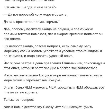
«Зачем ты, Балда, к нам залез?»
— Да вот веревкой хочу море мо́рщить,
Да вас, проклятое племя, корчить"
Даа, особому политесу Балда не обучен, и практически
прямым текстом намекает, что в скором времени поимеет он
все племя.
Ох непрост Балда, совсем непрост, если самому Бесу
морскому своим болтом угрожает и условия ставит. Видать и
опыт имеет, и надо сказать, удачный опыт.
Что ж, уже завтра в день правления Отшельника, поисследуем
этот опыт, который заставил Дно морское так волноваться.
И вот, что интересно- Балда в море не полез. Только конец в
море мочит и угрожает тем концом.
Значит было ЧЕМ угрожать, ЧЕМ морщить и ЧЕМ обещать все
племя затем корчить.
Только вот вопрос:
зачем нам в детстве эту Сказку читали и наизусть учить