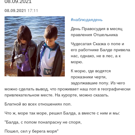
08.09.2021
08.09.2021
17:11
#наблюдаядень
День Правосудия в месяц
правления Отшельника
Чудесатая Сказка о попе и
его работнике Балде привела
нас, однако, не в лес, а к
морю.
К морю, где водятся
проказники черти,
задолжавшие попу. Из чего
можно сделать вывод, что проживает наш поп в географически
привлекательном месте. На курорте, можно сказать.
Блатной во всех отношениях поп.
Что ж, море так море, решил Балда, а вместе с ним и мы:
"Балда, с попом понапрасну не споря,
Пошел, сел у берега моря"