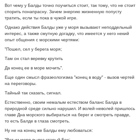
Вот чему у Балды точно поучиться стоит, так тому, что не стоит
спорить понапрасну. Зачем энергию жизненную попусту
тратить, если ты пока в чужой игре.
Однако действия Балды уже у моря вызывают неподдельный
интерес, а также смутную догадку, что имеется у него некий
опыт общения с морскими чертями:
"Пошел, сел у берега моря;
Там он стал веревку крутить
Да конец ее в море мочить".
Еще один смысл фразеологизма "конец в воду" - вызов чертей
на переговоры.
Тайный так сказать, сигнал.
Естественно, своим немалым естеством баланс Балда в
природной среде сильно нарушил. И волей-неволей пришлось
главе Дна морского выбираться на берег и смотреть правде,
то есть Балде в глаза смотреть.
Ну не на конец же Балды ему любоваться:
"Вот из моря вылез старый Бес: