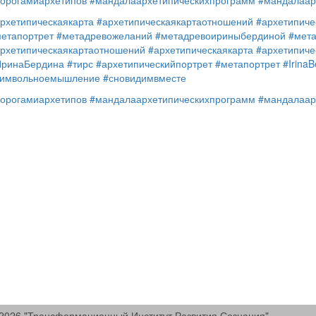
орогамиархетипов
#мандалаархетипическихпрограмм
#мандалаар
рхетипическаякарта
#архетипическаякартаотношений
#архетипиче
етапортрет
#метадревожеланий
#метадревоириныбердиной
#мет
рхетипическаякартаотношений
#архетипическаякарта
#архетипиче
ИринаБердина
#тирс
#архетипическийпортрет
#метапортрет
#IrinaB
символьноемышление
#сновидимвместе
орогамиархетипов
#мандалаархетипическихпрограмм
#мандалаар
2026 "Трансформационный Институт Развития Сознания"