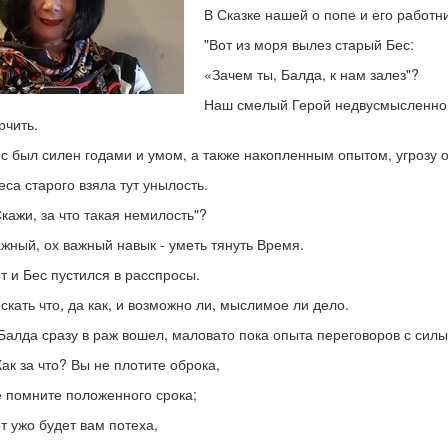
В Сказке нашей о попе и его работн
"Вот из моря вылез старый Бес:
«Зачем ты, Балда, к нам залез"?
Наш смелый Герой недвусмысленно о
рчить.
с был силен годами и умом, а также накопленным опытом, угрозу 
еса старого взяла тут унылость.
кажи, за что такая немилость"?
жный, ох важный навык - уметь тянуть Время.
т и Бес пустился в расспросы.
скать что, да как, и возможно ли, мыслимое ли дело.
Балда сразу в раж вошел, маловато пока опыта переговоров с сил
Как за что? Вы не плотите оброка,
 помните положенного срока;
т ужо будет вам потеха,