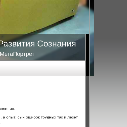
Развития Сознания
 МетаПортрет
авления.
, а опыт, сын ошибок трудных так и лезет
.