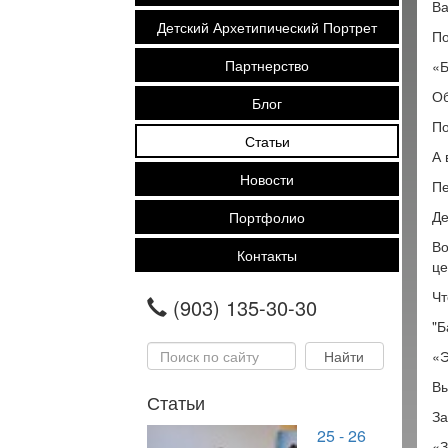
Ва
Детский Архетипический Портрет
По
Партнерство
«Б
Об
Блог
По
Статьи
А 
Новости
Пе
Де
Портфолио
Во
Контакты
це
Чт
(903) 135-30-30
"Б
«Э
Вы
Статьи
За
25 - 26
«З