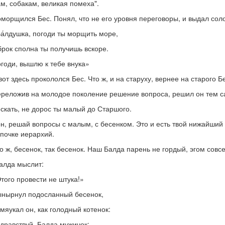
м, собакам, великая помеха".
морщился Бес. Понял, что не его уровня переговоры, и выдал со
а́лдушка, погоди ты морщить море,
рок сполна ты получишь вскоре.
годи, вышлю к тебе внука»
вот здесь прокололся Бес. Что ж, и на старуху, вернее на старого 
реложив на молодое поколение решение вопроса, решил он тем с
скать, не дорос ты малый до Старшого.
н, решай вопросы с малым, с бесенком. Это и есть твой нижайший у
почке иерархий.
о ж, бесенок, так бесенок. Наш Балда парень не гордый, эгом сов
алда мыслит:
того провести не штука!»
нырнул подосланный бесенок,
мяукал он, как голодный котенок:
дравствуй, Балда мужичок;