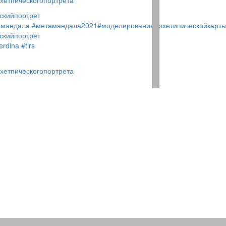
хетпическогопортрета
скийпортрет
амандала
#метамандала2021
#моделированиеархетипическойкарт
скийпортрет
erdina
#tirs
хетпическогопортрета