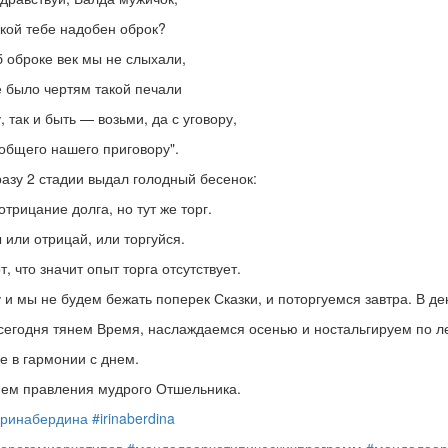
кой тебе надобен оброк?
 оброке век мы не слыхали,
 было чертям такой печали
, так и быть — возьми, да с уговору,
общего нашего приговору".
азу 2 стадии выдал голодный бесенок:
отрицание долга, но тут же торг.
 или отрицай, или торгуйся.
т, что значит опыт торга отсутствует.
 и мы не будем бежать поперек Сказки, и поторгуемся завтра. В д
сегодня тянем Время, наслаждаемся осенью и ностальгируем по ле
е в гармонии с днем.
ем правления мудрого Отшельника.
ринабердина
#irinaberdina