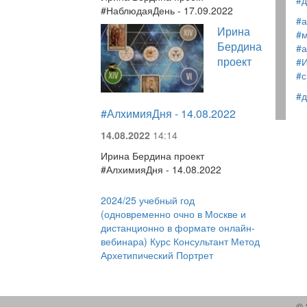
#д
#НаблюдаяДень - 17.09.2022
#а
Ирина
#м
Бердина
#а
проект
#
#
#д
#АлхимияДня - 14.08.2022
14.08.2022
14:14
Ирина Бердина проект
#АлхимияДня - 14.08.2022
2024/25 учебный год
(одновременно очно в Москве и
дистанционно в формате онлайн-
вебинара) Курс Консультант Метод
Архетипический Портрет
© 