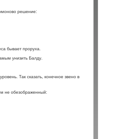
ломоново решение:
Беса бывает проруха.
амым унизить Балду.
ровень. Так сказать, конечное звено в
сем не обезображенный: