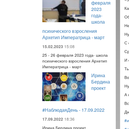
февраля
Ка
2023
года-
Об
школа
Не
психического взросления
Ну
Архетип Императрица - март
С 
15.02.2023
15:08
Ср
25 - 26 февраля 2023 года- школа
И 
психического взросления Архетип
Императрица - март
Ты
Ирина
Во
Бердина
Ну
проект
А 
Вс
#НаблюдаяДень - 17.09.2022
Дн
17.09.2022
18:36
#и
Ирина Бердина проект