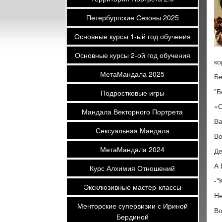
Петербургские Сезоны 2025
Основные курсы 1-ый год обучения
Основные курсы 2-ой год обучения
ко
МетаМандала 2025
Бе
"Б
Подростковые игры
«С
Мандала Векторного Портрета
Ва
Сексуальная Мандала
Во
МетаМандала 2024
Де
А 
Курс Алхимия Отношений
-"
Эксклюзивные мастер-классы
Не
Менторские супервизии с Ириной
Во
Бердиной