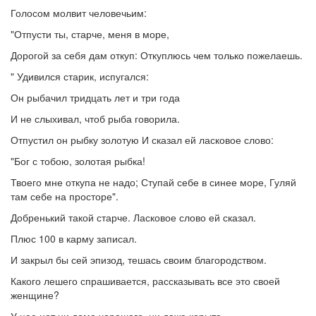
Голосом молвит человечьим:
"Отпусти ты, старче, меня в море,
Дорогой за себя дам откуп: Откуплюсь чем только пожелаешь.
" Удивился старик, испугался:
Он рыбачил тридцать лет и три года
И не слыхивал, чтоб рыба говорила.
Отпустил он рыбку золотую И сказал ей ласковое слово:
"Бог с тобою, золотая рыбка!
Твоего мне откупа не надо; Ступай себе в синее море, Гуляй
там себе на просторе".
Добренький такой старче. Ласковое слово ей сказал.
Плюс 100 в карму записал.
И закрыл бы сей эпизод, тешась своим благородством.
Какого лешего спрашивается, рассказывать все это своей
женщине?