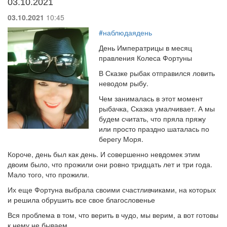
03.10.2021
03.10.2021
10:45
#наблюдаядень
День Императрицы в месяц
правления Колеса Фортуны
В Сказке рыбак отправился ловить
неводом рыбу.
Чем занималась в этот момент
рыбачка, Сказка умалчивает. А мы
будем считать, что пряла пряжу
или просто праздно шаталась по
берегу Моря.
Короче, день был как день. И совершенно невдомек этим
двоим было, что прожили они ровно тридцать лет и три года.
Мало того, что прожили.
Их еще Фортуна выбрала своими счастливчиками, на которых
и решила обрушить все свое благословенье
Вся проблема в том, что верить в чудо, мы верим, а вот готовы
к нему не бываем.