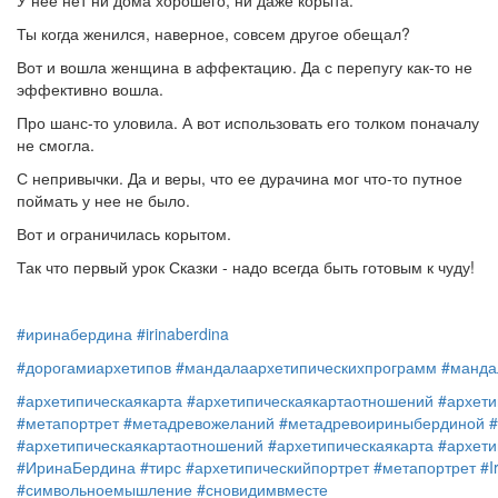
У нее нет ни дома хорошего, ни даже корыта.
Ты когда женился, наверное, совсем другое обещал?
Вот и вошла женщина в аффектацию. Да с перепугу как-то не
эффективно вошла.
Про шанс-то уловила. А вот использовать его толком поначалу
не смогла.
С непривычки. Да и веры, что ее дурачина мог что-то путное
поймать у нее не было.
Вот и ограничилась корытом.
Так что первый урок Сказки - надо всегда быть готовым к чуду!
#иринабердина
#irinaberdina
#дорогамиархетипов
#мандалаархетипическихпрограмм
#манда
#архетипическаякарта
#архетипическаякартаотношений
#архети
#метапортрет
#метадревожеланий
#метадревоириныбердиной
#архетипическаякартаотношений
#архетипическаякарта
#архети
#ИринаБердина
#тирс
#архетипическийпортрет
#метапортрет
#I
#символьноемышление
#сновидимвместе