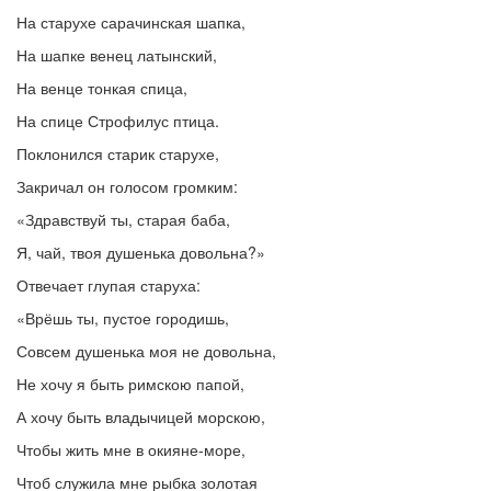
На старухе сарачинская шапка,
На шапке венец латынский,
На венце тонкая спица,
На спице Строфилус птица.
Поклонился старик старухе,
Закричал он голосом громким:
«Здравствуй ты, старая баба,
Я, чай, твоя душенька довольна?»
Отвечает глупая старуха:
«Врёшь ты, пустое городишь,
Совсем душенька моя не довольна,
Не хочу я быть римскою папой,
А хочу быть владычицей морскою,
Чтобы жить мне в окияне-море,
Чтоб служила мне рыбка золотая