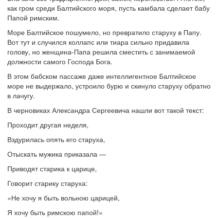
как гром среди Балтийского моря, пусть камбала сделает бабу
Папой римским.
Море Балтийское пошумело, но превратило старуху в Папу.
Вот тут и случился коллапс или тиара сильно придавила
голову, но женщина-Папа решила сместить с занимаемой
должности самого Господа Бога.
В этом бабском пассаже даже интеллигентное Балтийское
море не выдержало, устроило бурю и скинуло старуху обратно
в лачугу.
В черновиках Александра Сергеевича нашли вот такой текст:
Проходит другая неделя,
Вздурилась опять его старуха,
Отыскать мужика приказала —
Приводят старика к царице,
Говорит старику старуха:
«Не хочу я быть вольною царицей,
Я хочу быть римскою папой!»