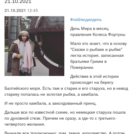
21.10.2021
21.10.2021
12:45
#наблюдаядень
День Мира в месяц
правления Колеса Фортуны
Мало кто знает, что в основу
"Сказки о рыбаке и рыбке"
легла история, записанная
братьями Гримм в
Померании.
Действие в этой истории
происходит на берегу
Балтийского моря. Есть там и старик и его старуха, но в невод
старику попалась не золотая рыбка, а камбала.
И не просто камбала, а заколдованный принц.
Дальше все по известной схеме, но немецкая старуха пошла
по духовной стезе. Причем не сразу, а где-то с третьего-
четвертого желания.
Вначале все традиционно: дом, замок, королевство. А потом,