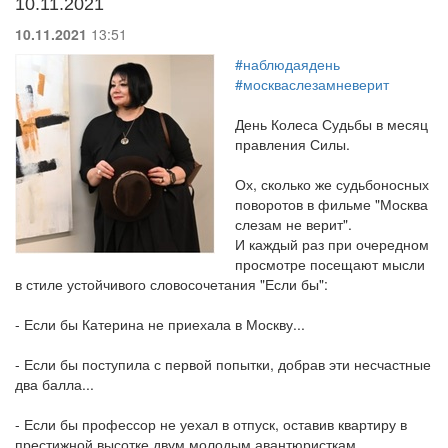
10.11.2021
10.11.2021
13:51
#наблюдаядень
#москваслезамневерит
День Колеса Судьбы в месяц
правления Силы.
Ох, сколько же судьбоносных
поворотов в фильме "Москва
слезам не верит".
И каждый раз при очередном
просмотре посещают мысли
в стиле устойчивого словосочетания "Если бы":
- Если бы Катерина не приехала в Москву...
- Если бы поступила с первой попытки, добрав эти несчастные
два балла...
- Если бы профессор не уехал в отпуск, оставив квартиру в
престижной высотке двум молодым авантюристкам