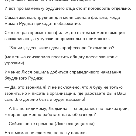
И вот про маменьку будущего отца стоит поговорить отдельно.
Самая жесткая, трудная для меня сцена в фильме, когда
маман Рудика приходит в обшежитие.
Сколько раз просмотрен фильм, но в этом моменте эмоции
зашкаливают, а у кулаки непроизвольно сжимаются:
―"Значит, здесь живет дочь профессора Тихомирова?
(маменька соизволила посетить общагу после звонков с
угрозами)
Именно Люся решила добиться справедливого наказания
блудливого Рудика:
―"Да, это звонила я! И не исключено, что я буду не только
звонить, но и писать в организации, где работаете Вы и Ваш
сын. Зло должно быть и будет наказано!
―А Вы по-видимому, Людмила — специалист по психиатрии,
которая временно работает на хлебозаводе?
―Сейчас не те времена (Люся защищается)
Но и маман не сдается, не на ту напали: