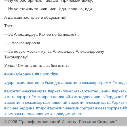
―Ну че растерялся, папаша? Принимай дочку.
―Ну че стоишь-то, иди, иди. Иди, папаша, иди...
А дальше застолье в общежитии:
Тост :
―За Александру.. Как ее по батюшке?..
―...Александровна.
―За новую москвичку, за Александру Александровну
Тихомирову!
Урааа! Смерть осталась без жатвы
#иринабердина
#irinaberdina
#дорогамиархетипов
#мандалаархетипическихпрограмм
#манда
#архетипическаякарта
#архетипическаякартаотношений
#архети
#метапортрет
#метадревожеланий
#метадревоириныбердиной
#архетипическаякартаотношений
#архетипическаякарта
#архети
#ИринаБердина
#тирс
#архетипическийпортрет
#метапортрет
#I
#символьноемышление
#сновидимвместе
© 2026 "Трансформационный Институт Развития Сознания"
#дорогамиархетипов
#мандалаархетипическихпрограмм
#манда