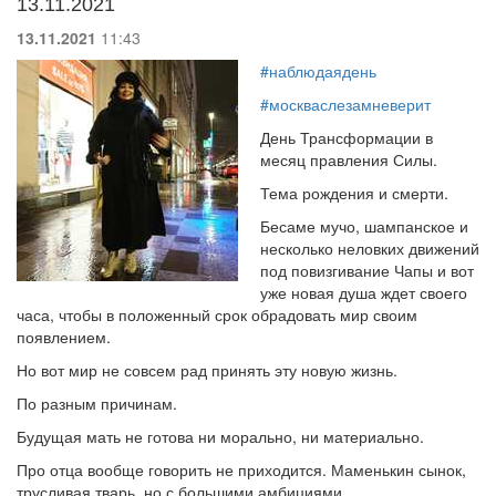
13.11.2021
13.11.2021
11:43
#наблюдаядень
#москваслезамневерит
День Трансформации в
месяц правления Силы.
Тема рождения и смерти.
Бесаме мучо, шампанское и
несколько неловких движений
под повизгивание Чапы и вот
уже новая душа ждет своего
часа, чтобы в положенный срок обрадовать мир своим
появлением.
Но вот мир не совсем рад принять эту новую жизнь.
По разным причинам.
Будущая мать не готова ни морально, ни материально.
Про отца вообще говорить не приходится. Маменькин сынок,
трусливая тварь, но с большими амбициями.