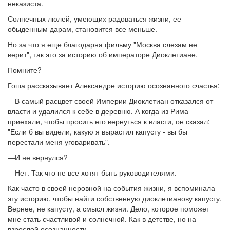
неказиста.
Солнечных люлей, умеющих радоваться жизни, ее
обыденным дарам, становится все меньше.
Но за что я еще благодарна фильму "Москва слезам не
верит", так это за историю об императоре Диоклетиане.
Помните?
Гоша рассказывает Александре историю осознанного счастья:
―В самый расцвет своей Империи Диоклетиан отказался от
власти и удалился к себе в деревню. А когда из Рима
приехали, чтобы просить его вернуться к власти, он сказал:
"Если б вы видели, какую я вырастил капусту - вы бы
перестали меня уговаривать".
―И не вернулся?
―Нет. Так что не все хотят быть руководителями.
Как часто в своей неровной на события жизни, я вспоминала
эту историю, чтобы найти собственную диоклетианову капусту.
Вернее, не капусту, а смысл жизни. Дело, которое поможет
мне стать счастливой и солнечной. Как в детстве, но на
взрослой осознанности.