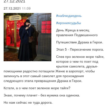
27.12.2021
27.12.2021
11:09
#наблюдаядень
#ирониясудьбы
День Жреца в месяц
правления Подвешенного
Путешествие Дурака в Герои.
Этап 5 - Пересечение порога.
Спев про зеленое море тайги,
которое о чем-то поет под
крылом самолета, друзья-
помощники радостно потащили Женю в аэропорт, чтобы
запихнуть в этот самый самолет для прохождения
следующего этапа превращения Дурака в Герои.
Кстати, а о чем поет зеленое море тайги?
Знаю, почему плачет - без мужика она одинока.
Но нам сейчас не туда дорога.