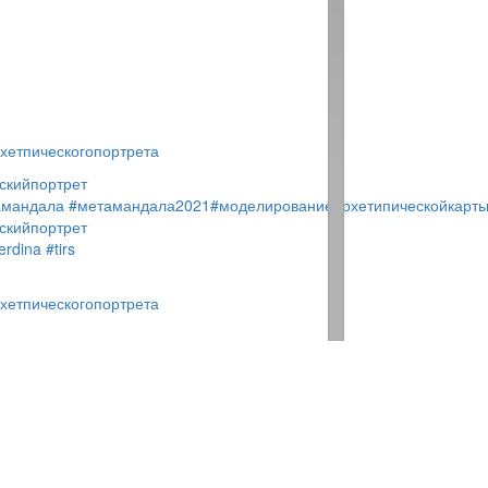
хетпическогопортрета
скийпортрет
амандала
#метамандала2021
#моделированиеархетипическойкарт
скийпортрет
erdina
#tirs
хетпическогопортрета