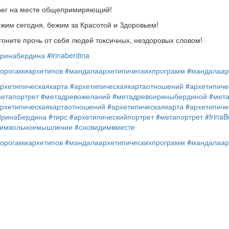
Бег на месте общепримиряющий!
жим сегодня, бежим за Красотой и Здоровьем!
гоните прочь от себя людей токсичных, нездоровых словом!
ринабердина
#irinaberdina
орогамиархетипов
#мандалаархетипическихпрограмм
#мандалаар
рхетипическаякарта
#архетипическаякартаотношений
#архетипиче
етапортрет
#метадревожеланий
#метадревоириныбердиной
#мет
рхетипическаякартаотношений
#архетипическаякарта
#архетипиче
ИринаБердина
#тирс
#архетипическийпортрет
#метапортрет
#IrinaB
символьноемышление
#сновидимвместе
орогамиархетипов
#мандалаархетипическихпрограмм
#мандалаар