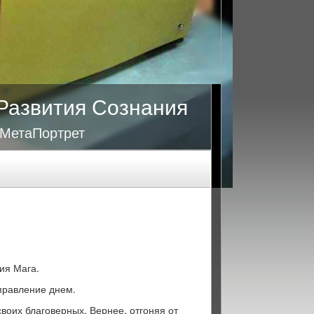
Развития Сознания
 МетаПортрет
ия Мага.
правление днем.
своих благоверных. Вернее, отгоняя от