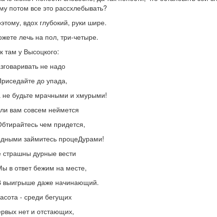
му потом все это рассхлебывать?
этому, вдох глубокий, руки шире.
жете лечь на пол, три-четыре.
к там у Высоцкого:
зговаривать не надо
Приседайте до упада,
 не будьте мрачными и хмурыми!
ли вам совсем неймется
Обтирайтесь чем придется,
дными займитесь процеДурами!
 страшны дурные вести
Мы в ответ бежим на месте,
В выигрыше даже начинающий.
асота - среди бегущих
рвых нет и отстающих,