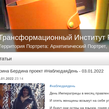
Трансформационный Институт 
Территория Портрета: Архетипический Портрет,
татьи
рина Бердина проект #НаблюдаяДень - 03.01.2022
.01.2022
23:14
#наблюдаядень
День Императрицы в месяц правлен
И опять женщины возьмут на себя у
И будут они остры на язычок, гоняя 