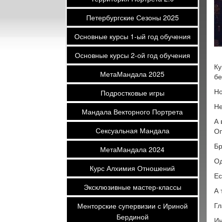
Петербургские Сезоны 2025
Основные курсы 1-ый год обучения
Основные курсы 2-ой год обучения
Ку
МетаМандала 2025
бе
Но
Подростковые игры
Не
Мандала Векторного Портрета
А 
Сексуальная Мандала
Оп
Бр
МетаМандала 2024
Од
Курс Алхимия Отношений
Ес
Эксклюзивные мастер-классы
А 
Гл
Менторские супервизии с Ириной
Бердиной
Ин