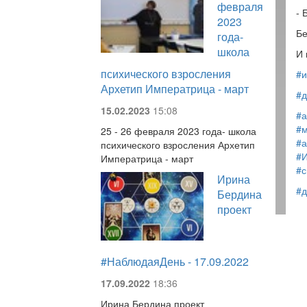
февраля
- 
2023
Бе
года-
школа
И 
психического взросления
#и
Архетип Императрица - март
#д
15.02.2023
15:08
#а
#м
25 - 26 февраля 2023 года- школа
#а
психического взросления Архетип
#
Императрица - март
#
Ирина
#д
Бердина
проект
#НаблюдаяДень - 17.09.2022
17.09.2022
18:36
Ирина Бердина проект