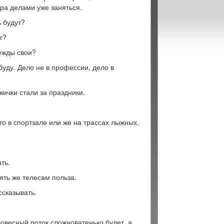
ора делами уже заняться.
ь будут?
г?
нужды свои?
буду. Дело не в профессии, дело в
жички стали за праздники.
это в спортзале или же на трассах лыжных.
ть.
ять же телесам польза.
ссказывать.
ловесный поток сложноватенько будет, а