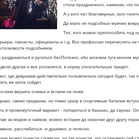
стола праздничного, намекая, что п
А у кого нет благоверных, кого гонят
Да мало ли подсобных мужчин вокру
Тех, кого можно приспособить под 
рьеры, таксисты, официанты и т.д. Все профессии перечислять не 
столковости подсобников.
 раздражаться и ругаться бесПолезно, ибо мозгами туги многие му
деля-другая и все успокоится, в норму относительную придет.
вот, где девушкам действительно пользительно сегодня будет, так 
ять же каток сойдет.
осаем вкушать оливье и встаем на лыжи
нако, свежо предание, но тяжко сразу в спортивные баталии вступа
ть и промежуточный вариант - попариться в баньках, да саунах. Оп
там за медом и чайком, можно истории да сказочки друг другу пора
авное, расслабиться -и душевно, и телесно.
аче может понести словесно, да так понести, что остановить сей с