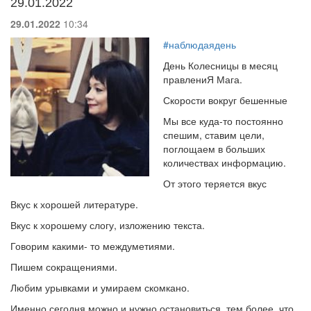
29.01.2022
29.01.2022
10:34
#наблюдаядень
День Колесницы в месяц
правлениЯ Мага.
Скорости вокруг бешенные
Мы все куда-то постоянно
спешим, ставим цели,
поглощаем в больших
количествах информацию.
От этого теряется вкус
Вкус к хорошей литературе.
Вкус к хорошему слогу, изложению текста.
Говорим какими- то междуметиями.
Пишем сокращениями.
Любим урывками и умираем скомкано.
Именно сегодня можно и нужно остановиться, тем более, что