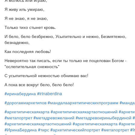
Я молюсь или играю,
Я живу иль умираю,
Я не знаю, я не знаю,
Только тихо стынет кровь.
И бело, бело безбрежно, Усыпительно и нежно, Безмятежно,
безнадежно,
Как последняя любовь!
Невероятно так писать, если ты только не поцелован Богом -
"ослепительная снежность"
С усыпительной нежностью обнимаю вас!
А пока все вокруг бело, бело бело!
#иринабердина
#irinaberdina
#дорогамиархетипов
#мандалаархетипическихпрограмм
#манда
#архетипическаякарта
#архетипическаякартаотношений
#архети
#метапортрет
#метадревожеланий
#метадревоириныбердиной
#архетипическаякартаотношений
#архетипическаякарта
#архети
#ИринаБердина
#тирс
#архетипическийпортрет
#метапортрет
#I