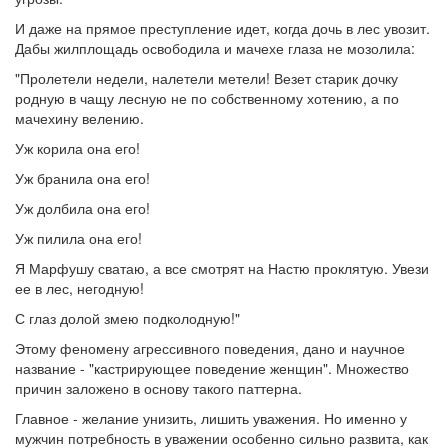
И даже на прямое преступление идет, когда дочь в лес увозит.
Дабы жилплощадь освободила и мачехе глаза не мозолила:
"Пролетели недели, налетели метели! Везет старик дочку
родную в чащу лесную не по собственному хотению, а по
мачехину велению.
Уж корила она его!
Уж бранила она его!
Уж долбила она его!
Уж пилила она его!
Я Марфушу сватаю, а все смотрят на Настю проклятую. Увези
ее в лес, негодную!
С глаз долой змею подколодную!"
Этому феномену агрессивного поведения, дано и научное
название - "кастрирующее поведение женщин". Множество
причин заложено в основу такого паттерна.
Главное - желание унизить, лишить уважения. Но именно у
мужчин потребность в уважении особенно сильно развита, как