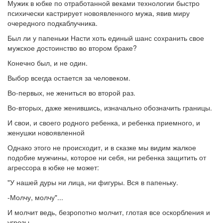
Мужик в юбке по отработанной веками технологии быстро
психически кастрирует новоявленного мужа, явив миру
очередного подкаблучника.
Был ли у папеньки Насти хоть единый шанс сохранить свое
мужское достоинство во втором браке?
Конечно был, и не один.
Выбор всегда остается за человеком.
Во-первых, не жениться во второй раз.
Во-вторых, даже женившись, изначально обозначить границы.
И свои, и своего родного ребенка, и ребенка приемного, и
женушки новоявленной
Однако этого не происходит, и в сказке мы видим жалкое
подобие мужчины, которое ни себя, ни ребенка защитить от
агрессора в юбке не может:
"У нашей дуры ни лица, ни фигуры. Вся в папеньку.
-Молчу, молчу"...
И молчит ведь, безропотно молчит, глотая все оскорбления и
угрозы.