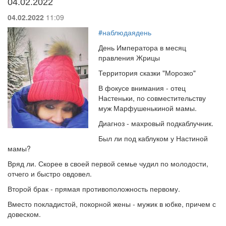
04.02.2022
04.02.2022
11:09
#наблюдаядень
День Императора в месяц
правления Жрицы
Территория сказки "Морозко"
В фокусе внимания - отец
Настеньки, по совместительству
муж Марфушенькиной мамы.
Диагноз - махровый подкаблучник.
Был ли под каблуком у Настиной
мамы?
Вряд ли. Скорее в своей первой семье чудил по молодости,
отчего и быстро овдовел.
Второй брак - прямая противоположность первому.
Вместо покладистой, покорной жены - мужик в юбке, причем с
довеском.