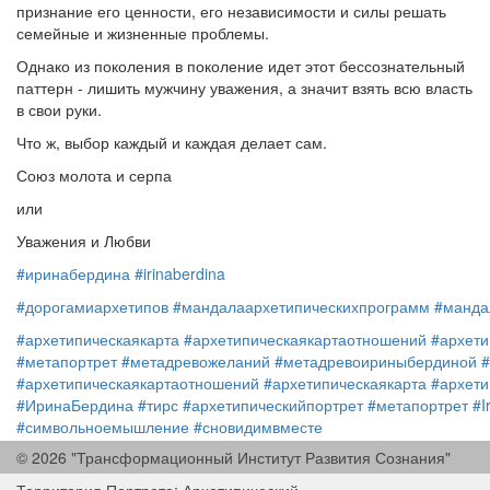
признание его ценности, его независимости и силы решать
семейные и жизненные проблемы.
Однако из поколения в поколение идет этот бессознательный
паттерн - лишить мужчину уважения, а значит взять всю власть
в свои руки.
Что ж, выбор каждый и каждая делает сам.
Союз молота и серпа
или
Уважения и Любви
#иринабердина
#irinaberdina
#дорогамиархетипов
#мандалаархетипическихпрограмм
#манда
#архетипическаякарта
#архетипическаякартаотношений
#архети
#метапортрет
#метадревожеланий
#метадревоириныбердиной
#архетипическаякартаотношений
#архетипическаякарта
#архети
#ИринаБердина
#тирс
#архетипическийпортрет
#метапортрет
#I
#символьноемышление
#сновидимвместе
© 2026 "Трансформационный Институт Развития Сознания"
#дорогамиархетипов
#мандалаархетипическихпрограмм
#манда