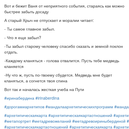
Вот и бежит Ваня от неприятного события, стараясь как можно
быстрее забыть досаду
А старый Хрыч не отпускает и моралии читает:
- Ты самое главное забыл.
- Что я еще забыл?
-Ты забыл старому человеку спасибо сказать и земной поклон
отдать.
-Каждому кланяться - голова отвалится. Пусть тебе медведь
кланяется
-Ну что ж, пусть по-твоему сбудется. Медведь мне будет
кланяться, а согнется твоя спина
Вот так и началась жесткая учеба на Пути
#иринабердина
#irinaberdina
#дорогамиархетипов
#мандалаархетипическихпрограмм
#манда
#архетипическаякарта
#архетипическаякартаотношений
#архети
#метапортрет
#метадревожеланий
#метадревоириныбердиной
#архетипическаякартаотношений
#архетипическаякарта
#архети