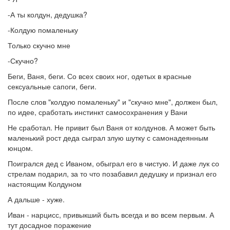
-А ты колдун, дедушка?
-Колдую помаленьку
Только скучно мне
-Скучно?
Беги, Ваня, беги. Со всех своих ног, одетых в красные
сексуальные сапоги, беги.
После слов "колдую помаленьку" и "скучно мне", должен был,
по идее, сработать инстинкт самосохранения у Вани
Не сработал. Не привит был Ваня от колдунов. А может быть
маленький рост деда сыграл злую шутку с самонадеянным
юнцом.
Поигрался дед с Иваном, обыграл его в чистую. И даже лук со
стрелам подарил, за то что позабавил дедушку и признал его
настоящим Колдуном
А дальше - хуже.
Иван - нарцисс, привыкший быть всегда и во всем первым. А
тут досадное поражение