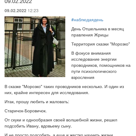
09.02.2022
09.02.2022
12:23
#наблюдаядень
День Отшельника в месяц
правления Жрицы
Территория сказки "Морозко"
В фокусе внимания
исследование энергии
проводников, помощников на
пути психологического
взросления
В сказке "Морозко" таких проводников несколько. И один из
них, крайне интересен для исследования.
Итак, прошу любить и жаловать:
Старичок-Боровичок.
От скуки и однообразия своей волшебной жизни, решил
подсобить Ивану, вдовьему сыну.
И не просто подсобить, а еще и жестко научить жизни