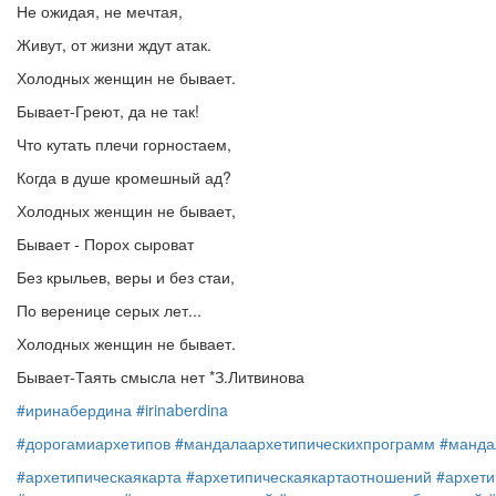
Не ожидая, не мечтая,
Живут, от жизни ждут атак.
Холодных женщин не бывает.
Бывает-Греют, да не так!
Что кутать плечи горностаем,
Когда в душе кромешный ад?
Холодных женщин не бывает,
Бывает - Порох сыроват
Без крыльев, веры и без стаи,
По веренице серых лет...
Холодных женщин не бывает.
Бывает-Таять смысла нет *З.Литвинова
#иринабердина
#irinaberdina
#дорогамиархетипов
#мандалаархетипическихпрограмм
#манда
#архетипическаякарта
#архетипическаякартаотношений
#архети