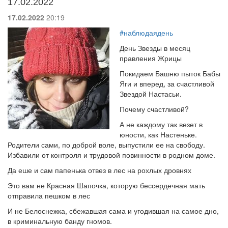
17.02.2022
17.02.2022
20:19
#наблюдаядень
День Звезды в месяц
правления Жрицы
Покидаем Башню пыток Бабы
Яги и вперед, за счастливой
Звездой Настасьи.
Почему счастливой?
А не каждому так везет в
юности, как Настеньке.
Родители сами, по доброй воле, выпустили ее на свободу.
Избавили от контроля и трудовой повинности в родном доме.
Да еше и сам папенька отвез в лес на рохлых дровнях
Это вам не Красная Шапочка, которую бессердечная мать
отправила пешком в лес
И не Белоснежка, сбежавшая сама и угодившая на самое дно,
в криминальную банду гномов.