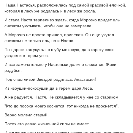
Наша Настасья, расположилась под самой красивой елочкой,
которая в лесу же родилась и в лесу же росла.
И стала Настя терпеливо ждать, когда Морозко придет ель
снежком укутывать, чтобы она не замерзала.
А Морозко не просто пришел, припевая. Он еще укутал
снежком не только ель, но и Настю.
По-царски так укутал, в шубу меховую, да в карету свою
усадил и в терем увез.
И все замечательно у Настеньки должно сложится. Живи-
радуйся.
Под счастливой Звездой родилась, Анастасия!
Из избушки-покосушки да в терем царя Леса.
А не радуется, Настя. Не складывается у нее со стариком.
"Кто до посоха моего коснется, тот никогда не проснется".
Верно молвил старый.
Посох его давно жизненной силы не имеет.
И символически умирает в таком союзе женщина, становится