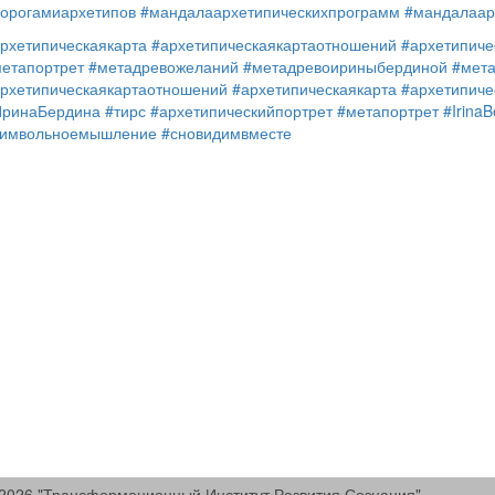
орогамиархетипов
#мандалаархетипическихпрограмм
#мандалаар
рхетипическаякарта
#архетипическаякартаотношений
#архетипиче
етапортрет
#метадревожеланий
#метадревоириныбердиной
#мет
рхетипическаякартаотношений
#архетипическаякарта
#архетипиче
ИринаБердина
#тирс
#архетипическийпортрет
#метапортрет
#IrinaB
символьноемышление
#сновидимвместе
2026 "Трансформационный Институт Развития Сознания"