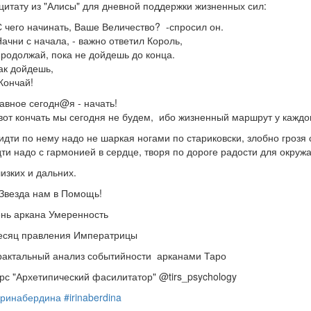
цитату из "Алисы" для дневной поддержки жизненных сил:
С чего начинать, Ваше Величество? -спросил он.
Начни с начала, - важно ответил Король,
продолжай, пока не дойдешь до конца.
ак дойдешь,
Кончай!
авное сегодн@я - начать!
вот кончать мы сегодня не будем, ибо жизненный маршрут у каждог
идти по нему надо не шаркая ногами по стариковски, злобно грозя 
ти надо с гармонией в сердце, творя по дороге радости для окру
изких и дальних.
Звезда нам в Помощь!
нь аркана Умеренность
сяц правления Императрицы
актальный анализ событийности арканами Таро
рс "Архетипический фасилитатор" @tirs_psychology
ринабердина
#irinaberdina