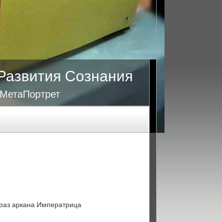
Развития Сознания
 МетаПортрет
браз аркана Императрица