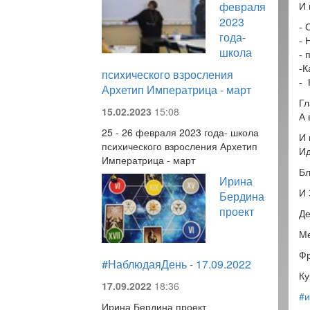
февраля
И 
2023
- 
года-
- 
школа
- 
-К
психического взросления
- 
Архетип Императрица - март
Гл
15.02.2023
15:08
А 
25 - 26 февраля 2023 года- школа
И 
психического взросления Архетип
Ид
Императрица - март
Бл
Ирина
И 
Бердина
проект
Де
Ме
Фр
#НаблюдаяДень - 17.09.2022
Ку
17.09.2022
18:36
#и
Ирина Бердина проект