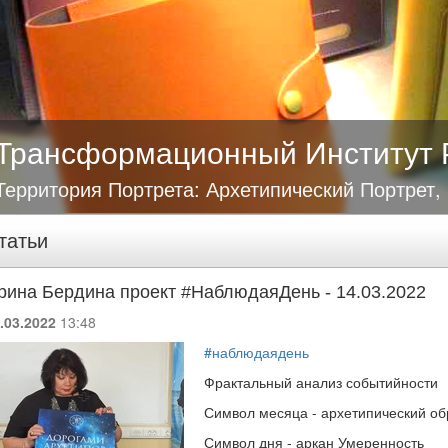
Трансформационный Институт 
Территория Портрета: Архетипический Портрет,
татьи
рина Бердина проект #НаблюдаяДень - 14.03.2022
.03.2022
13:48
#наблюдаядень
Фрактальный анализ событийности
Символ месяца - архетипический о
Символ дня - аркан Умеренность