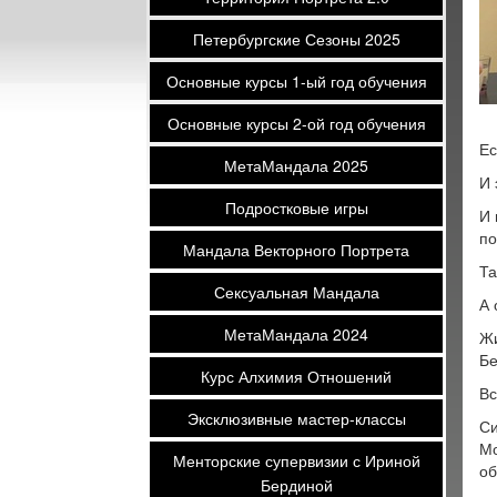
Петербургские Сезоны 2025
Основные курсы 1-ый год обучения
Основные курсы 2-ой год обучения
Ес
МетаМандала 2025
И 
Подростковые игры
И 
по
Мандала Векторного Портрета
Та
Сексуальная Мандала
А 
МетаМандала 2024
Жи
Бе
Курс Алхимия Отношений
Вс
Эксклюзивные мастер-классы
Си
Мо
Менторские супервизии с Ириной
об
Бердиной