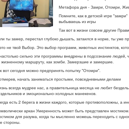
Метафора дня - Замри, Отомри, Жи
Помните, как в детской игре "замри" 
выбываешь из игры
Так вот в жизни совсем другие Прав
ли ты замер, перестал глубоко дышать, затаился в норке, ты уже п
это не твой Выбор. Это выбор программ, животных инстинктов, ко
настолько сильно эти программы внедрены в подсознание людей, 
 жизненному маршруту, как зомби. Замерзшие и замершие.
к вот сегодня можно предпринять попытку "Отомри".
отмерев, начать заниматься простыми, повседневными делами
знь всегда мудрее нас, а правительница месяца не любит бездель
здельников и эмоционально-холодных манекенов.
егда есть 2 берега в жизни каждого, которые противоположны, а ин
мволически аркан Умеренность может быть представлен мостиком
стиком для разума, когда ты мысленно можешь переходить с одног
е стороны.