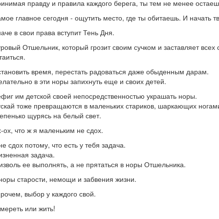
инимая правду и правила каждого берега, ты тем не менее остаеш
мое главное сегодня - ощутить место, где ты обитаешь. И начать т
аче в свои права вступит Тень Дня.
ровый Отшельник, который грозит своим сучком и заставляет всех
таиться.
тановить время, перестать радоваться даже обыденным дарам.
лательно в эти норы запихнуть еще и своих детей.
фиг им детской своей непосредственностью украшать норы.
скай тоже превращаются в маленьких стариков, шаркающих ногами
епенько щурясь на белый свет.
-ох, что ж я маленьким не сдох.
не сдох потому, что есть у тебя задача.
зненная задача.
изволь ее выполнять, а не прятаться в норы Отшельника.
норы старости, немощи и забвения жизни.
рочем, выбор у каждого свой.
мереть или жить!