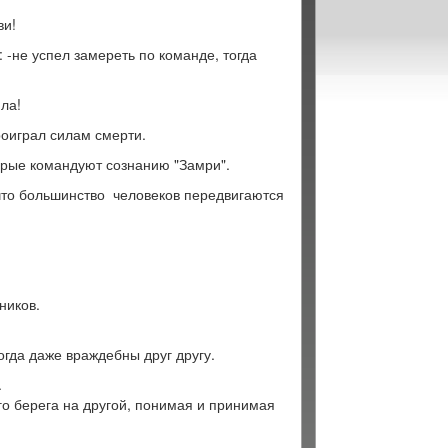
ви!
: -не успел замереть по команде, тогда
ила!
роиграл силам смерти.
торые командуют сознанию "Замри".
что большинство человеков передвигаются
ников.
огда даже враждебны друг другу.
.
о берега на другой, понимая и принимая