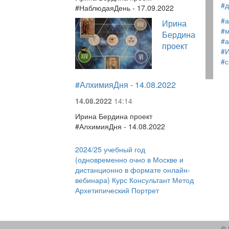
#д
#НаблюдаяДень - 17.09.2022
#а
Ирина
#м
Бердина
#а
проект
#
#
#АлхимияДня - 14.08.2022
14.08.2022
14:14
Ирина Бердина проект
#АлхимияДня - 14.08.2022
2024/25 учебный год
(одновременно очно в Москве и
дистанционно в формате онлайн-
вебинара) Курс Консультант Метод
Архетипический Портрет
© 