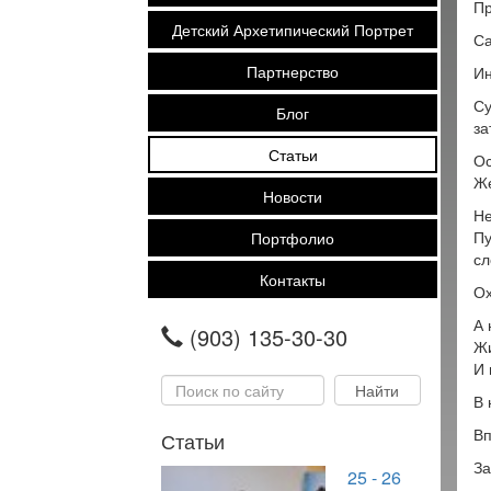
Пр
Детский Архетипический Портрет
Са
Партнерство
Ин
Су
Блог
за
Статьи
Ос
Же
Новости
Не
Пу
Портфолио
сл
Контакты
Ох
А 
(903) 135-30-30
Жи
И 
В 
Вп
Статьи
За
25 - 26