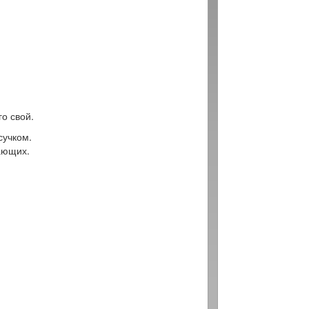
о свой.
сучком.
жающих.