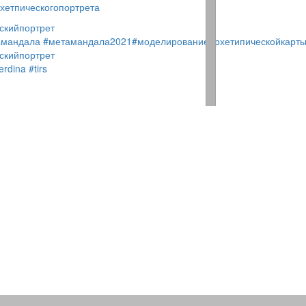
хетпическогопортрета
скийпортрет
амандала
#метамандала2021
#моделированиеархетипическойкарт
скийпортрет
erdina
#tirs