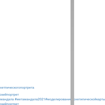
хетпическогопортрета
скийпортрет
амандала
#метамандала2021
#моделированиеархетипическойкарт
скийпортрет