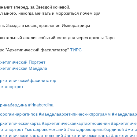
значит вперед, за Звездой кочевой.
л много, некогда мечтать и морозиться почем зря
нь Звезды в месяц правления Императрицы
актальный анализ событийности дня через арканы Таро
рс "Архетипический фасилитатор"
ТИРС
хетипический Портрет
хетипическая Мандала
рхетипическийфасилитатор
етапортрет
ринабердина
#irinaberdina
орогамиархетипов
#мандалаархетипическихпрограмм
#мандалаар
рхетипическаякарта
#архетипическаякартаотношений
#архетипиче
етапортрет
#метадревожеланий
#метадревоириныбердиной
#мет
рхетипическаякартаотношений
#архетипическаякарта
#архетипиче