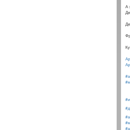
А 
Де
Де
Фр
Ку
Ар
Ар
#а
#м
#и
#д
#а
#м
#а