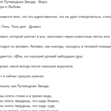
я Путеводная Звезда - Вера.
ра и Любовь
кажется мне, что это единственное, что не дает отморозиться, ста
 Тень. Тень дня - Дьявол
явол, который шепчет в ухо, заползает через новостные ленты или 
годня он активен. Активен, как никогда, находясь в теневой позици
деется, с@ка, на хороший урожай заблудших душ.
нако, меня всегда песня хорошая выручала.
т и сейчас пришла нужная.
ишла, как Путеводная Звезда:
мы опять стоим и в трюме вода,
ты опять твердишь, что надо бежать,
ты опять твердишь, что надо туда,
е не качает, сухо и есть чем дышать.