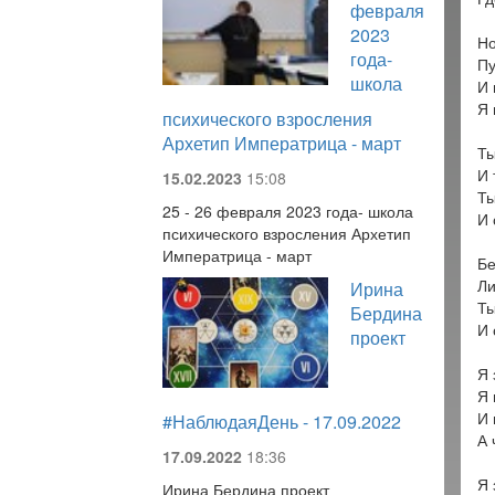
февраля
2023
Но
года-
Пу
школа
И 
Я 
психического взросления
Архетип Императрица - март
Ты
И 
15.02.2023
15:08
Ты
25 - 26 февраля 2023 года- школа
И 
психического взросления Архетип
Императрица - март
Бе
Ли
Ирина
Ты
Бердина
И 
проект
Я 
Я 
И 
#НаблюдаяДень - 17.09.2022
А 
17.09.2022
18:36
Я 
Ирина Бердина проект