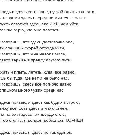
 ведь и здесь есть шанс, пускай один из десяти,
сть время здесь вперед не мчится - ползет.
пусть остаться здесь сложней, чем уйти,
все же верю, что мне повезет.
 говоришь, что здесь достаточно зла,
ты спешишь скорей отсюда уйти,
 говоришь, что мне неволя мила,
свято веришь в правду другого пути.
жать и плыть, лететь, куда, все равно,
шь бы туда, где нет и не было нас.
 говоришь, здесь все погибло давно,
слишком много чужих среди нас.
здесь привык, я здесь как будто в строю,
вижу все, хоть здесь и мало огней.
на ногах я здесь так твердо стою,
чтоб стоять, я должен держаться КОРНЕЙ
здесь привык, я здесь не так одинок,