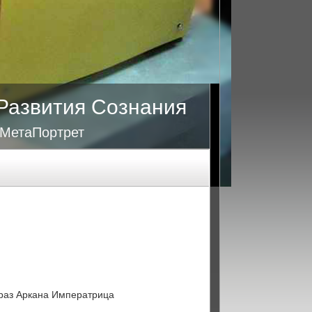
Развития Сознания
 МетаПортрет
браз Аркана Императрица