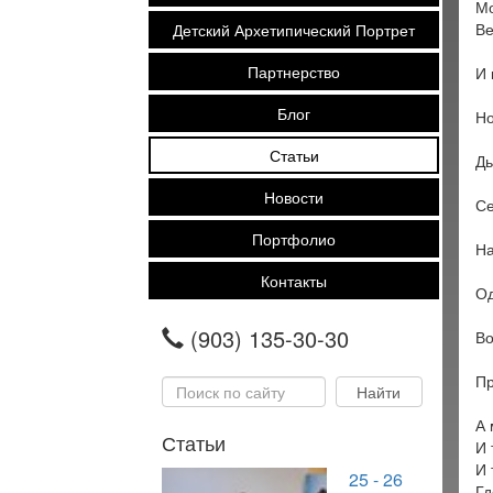
Мо
Ве
Детский Архетипический Портрет
Партнерство
И 
Блог
Но
Статьи
Дь
Новости
Се
Портфолио
На
Контакты
Од
(903) 135-30-30
Во
Пр
А 
Статьи
И 
И 
25 - 26
Гд