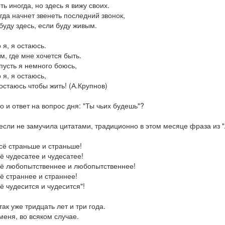
ть иногда, но здесь я вижу своих.
гда начнет звенеть последний звонок,
буду здесь, если буду живым.
 я, я остаюсь.
м, где мне хочется быть.
пусть я немного боюсь,
 я, я остаюсь,
остаюсь чтобы жить! (А.Крупнов)
о и ответ на вопрос дня: "Ты чьих будешь"?
если не замучила цитатами, традиционно в этом месяце фраза из "
сё страньше и страньше!
ё чудесатее и чудесатее!
ё любопытственнее и любопытственнее!
ё страннее и страннее!
ё чудесится и чудесится"!
так уже тридцать лет и три года.
меня, во всяком случае.