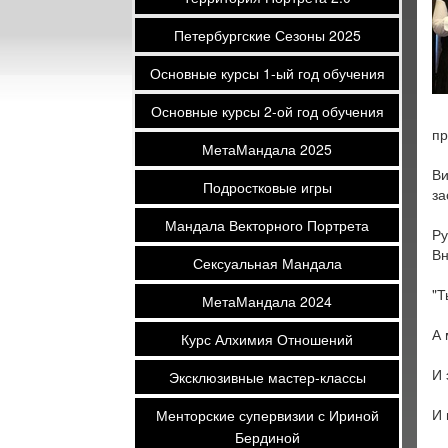
Петербургские Сезоны 2025
Основные курсы 1-ый год обучения
Основные курсы 2-ой год обучения
пр
МетаМандала 2025
Ви
Подростковые игры
за
Мандала Векторного Портрета
Ру
Вн
Сексуальная Мандала
"Т
МетаМандала 2024
А 
Курс Алхимия Отношений
И 
Эксклюзивные мастер-классы
И 
Менторские супервизии с Ириной
Бердиной