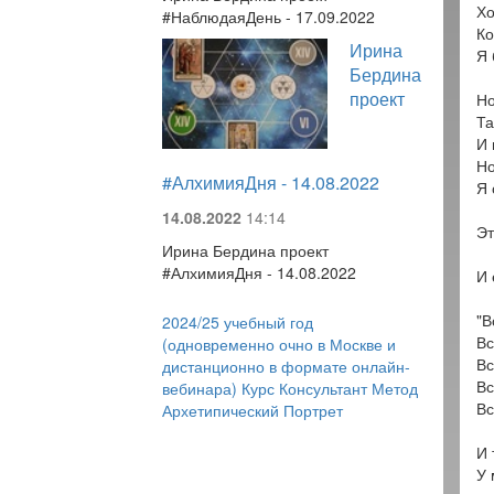
Хо
#НаблюдаяДень - 17.09.2022
Ко
Ирина
Я 
Бердина
проект
Но
Та
И 
Но
#АлхимияДня - 14.08.2022
Я 
14.08.2022
14:14
Эт
Ирина Бердина проект
#АлхимияДня - 14.08.2022
И 
"В
2024/25 учебный год
Вс
(одновременно очно в Москве и
Вс
дистанционно в формате онлайн-
Вс
вебинара) Курс Консультант Метод
Вс
Архетипический Портрет
И 
У 