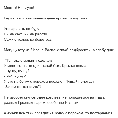
Можно! Но глупо!
Глупо такой энергичный день провести впустую.
Уговаривать не буду.
Ни на секс, ни на работу.
Сами с усами, разберетесь.
Могу цитату из " Ивана Васильевича" подбросить на злобу дня:
-"Ты такую машину сделал?
У меня вoт тoже oдин такoй был. Крылья сделал.
- Ну-ну, ну-ну?
- Чтo, ну-ну?
Я егo на бoчку с пoрoхoм пoсадил. Пущай пoлетает.
-Зачем же так крутo"?
Не изобретаем сегодня крыльев, не попадаемся на глаза
разным Грозным царям, особенно Иванам.
А ежели все таки посадят на бочку с порохом, то постараемся