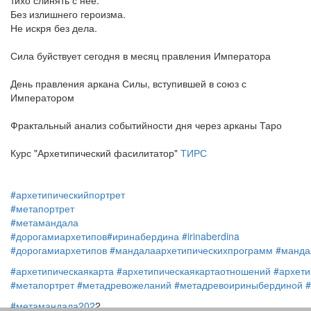
тихо слинять с нее.
Без излишнего героизма.
Не искря без дела.
Сила буйствует сегодня в месяц правления Императора
День правления аркана Силы, вступившей в союз с
Императором
Фрактальный анализ событийности дня через арканы Таро
Курс "Архетипический фасилитатор"
ТИРС
#архетипическийпортрет
#метапортрет
#метамандала
#дорогамиархетипов
#иринабердина
#irinaberdina
#дорогамиархетипов
#мандалаархетипическихпрограмм
#манда
#архетипическаякарта
#архетипическаякартаотношений
#архети
#метапортрет
#метадревожеланий
#метадревоириныбердиной
#метамандала202
2