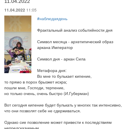
11.04.2022
11.04.2022
11:05
#наблюдаядень
Фрактальный анализ событийности дня
Символ месяца - архетипический образ
аркана Император
Символ дня - аркан Сила
Метафора дня:
Во мне то булькает кипение,
то прямо в порох брызжет искра;
пошли мне, Господи, терпение,
но только очень, очень быстро (И.Губерман)
Вот сегодня кипение будет булькать у многих так интенсивно,
что они позволят себе не сдерживаться.
Однако сие позволение может привести к последствиям
непредсказуемым.