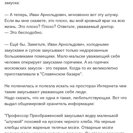
закуска:
― А теперь, Иван Арнольдович, мгновенно вот эту штучку.
Если вы мне скажете, это плохо, вы мой кровный враг на всю
жизнь. Это плохо? Плохо? Ответьте, уважаемый доктор.
― Это бесподобно.
― Ещё бы. Заметьте, Иван Арнольдович, холодными
закусками и супом закусывают только недорезанные
большевиками помещики. Мало-мальски уважающий себя
человек оперирует закусками горячими. А из горячих
московских закусок - это первая. Когда-то их великолепно
приготавливали в "Славянском базаре".
Не поленилась и полезла искать на просторах Интернета чем
таким закусывают уважающие себя люди.
Надо сказать, что не одна я такая, любопытствующая. Вот что
выдал общемировой хранитель информации:
"Профессор Преображенский закусывал водку маленькой
"штучкой" похожей на кусочек черного хлеба. На черные
хлебцы клали жареные телячьи мозги. Отварные мозги