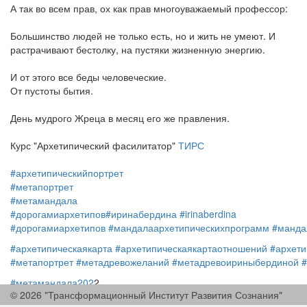
А так во всем прав, ох как прав многоуважаемый профессор:
Большинство людей не только есть, но и жить не умеют. И
растрачивают бестолку, на пустяки жизненную энергию.
И от этого все беды человеческие.
От пустоты бытия.
День мудрого Жреца в месяц его же правления.
Курс "Архетипический фасилитатор"
ТИРС
#архетипическийпортрет
#метапортрет
#метамандала
#дорогамиархетипов
#иринабердина
#irinaberdina
#дорогамиархетипов
#мандалаархетипическихпрограмм
#манда
#архетипическаякарта
#архетипическаякартаотношений
#архети
#метапортрет
#метадревожеланий
#метадревоириныбердиной
#метамандала202
2
© 2026 "Трансформационный Институт Развития Сознания"
#ИринаБердина
#тирс
#метапортрет
#IrinaBerdina
#tirs