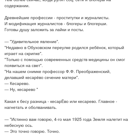
содержании.
Древнейшие профессии - проститутки и журналисты.
И модификация журналистов - блогеры и блогерши.
Готовы душу заложить за лайки и посты.
― "Удивительное явление".
"Недавно в Обуховском переулке родился ребёнок, который
играет на скрипке".
"Только с помощью современных средств медицины он смог
появиться на свет".
"На нашем снимке профессор Ф.Ф. Преображенский,
делавший кесарёво сечение матери".
― Кесарево.
― Ну, кесарево "
Какая к бесу разница - кесарЁво или кесарево. Главное -
нагнетать и оболванивать.
― "Истинно вам говорю, 4-го мая 1925 года Земля налетит на
небесную ось.
― Это точно говорю. Точно.