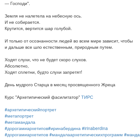
― Господи".
Земля не налетела на небесную ось.
И не собирается.
Крутится, вертится шар голубой.
И только от осознанности людей во всем мире зависит, чтобы
и дальше все шло естественным, природным путем.
Ходят слухи, что не будет скоро слухов.
Абсолютно,
Ходят сплетни, будто слухи запретят!
День мудрого Старца в месяц просвященного Жреца
Курс "Архетипический фасилитатор"
ТИРС
#архетипическийпортрет
#метапортрет
#метамандала
#дорогамиархетипов
#иринабердина
#irinaberdina
#дорогамиархетипов
#мандалаархетипическихпрограмм
#манда