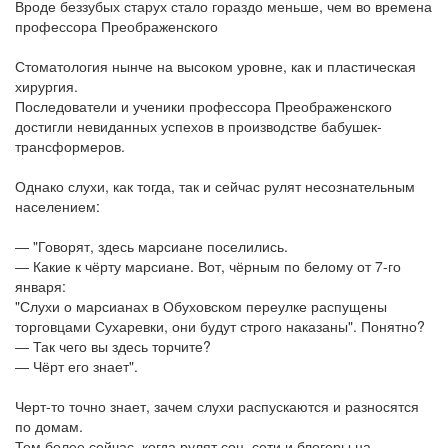
Вроде беззубых старух стало гораздо меньше, чем во времена
профессора Преображенского
Стоматология нынче на высоком уровне, как и пластическая
хирургия.
Последователи и ученики профессора Преображенского
достигли невиданных успехов в производстве бабушек-
трансформеров.
Однако слухи, как тогда, так и сейчас рулят несознательным
населением:
― "Говорят, здесь марсиане поселились.
― Какие к чёрту марсиане. Вот, чёрным по белому от 7-го
января:
"Слухи о марсианах в Обуховском переулке распущены
торговцами Сухаревки, они будут строго наказаны". Понятно?
― Так чего вы здесь торчите?
― Чёрт его знает".
Черт-то точно знает, зачем слухи распускаются и разносятся
по домам.
Тем более сейчас, когда рулят соц. сети и блогеры на