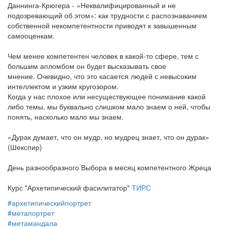
Даннинга-Крюгера - «Неквалифицированный и не
подозревающий об этом»: как трудности с распознаванием
собственной некомпетентности приводят к завышенным
самооценкам.
Чем менее компетентен человек в какой-то сфере, тем с
большим апломбом он будет высказывать свое
мнение. Очевидно, что это касается людей с невысоким
интеллектом и узким кругозором.
Когда у нас плохое или несуществующее понимание какой
либо темы, мы буквально слишком мало знаем о ней, чтобы
понять, насколько мало мы знаем.
«Дурак думает, что он мудр, но мудрец знает, что он дурак»
(Шекспир)
День разнообразного Выбора в месяц компетентного Жреца
Курс "Архетипический фасилитатор"
ТИРС
#архетипическийпортрет
#метапортрет
#метамандала