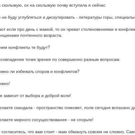
 скользкую, ох на скользкую почву вступила я сейчас
 не буду углубляться и дискутировать - литературы горы, специаль
вот если про день с мамой, то он чреват столкновениями и конфлик
нщинами почтенного возраста.
чем конфликты те будут?
совпадение точек зрения по совершенно разным вопросам.
жно ли избежать споров и конфликтов?
ожно!
е зависит от выбора и доброй воли!
лаете скандала - пространство поможет, поле сегодня вспахано д
лаете мирного сосуществования - не спорьте!
 согласитесь, что вам стоит - мам обмануть совсем не сложно. С