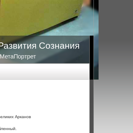
Развития Сознания
 МетаПортрет
еликих Арканов
бленный.