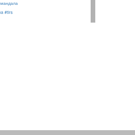
амандала
na
#tirs