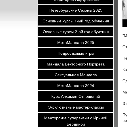
Петербургские Сезоны 2025
Основные курсы 1-ый год обучения
Основные курсы 2-ой год обучения
"М
МетаМандала 2025
От
Подростковые игры
Не
Мандала Векторного Портрета
Ка
Сексуальная Мандала
Од
МетаМандала 2024
Мн
Курс Алхимия Отношений
Эт
Эксклюзивные мастер-классы
Пу
Менторские супервизии с Ириной
ре
Бердиной