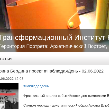
Трансформационный Институт 
Территория Портрета: Архетипический Портрет,
татьи
рина Бердина проект #НаблюдаяДень - 02.06.2022
.06.2022
12:08
#наблюдаядень
Фрактальный анализ событийности дня символами В
Символ месяца - архетипический образ Аркана Влю