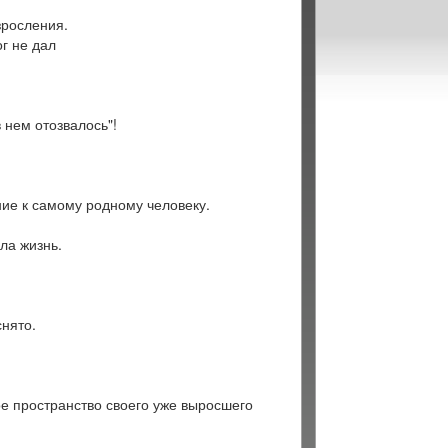
зросления.
г не дал
 нем отозвалось"!
ние к самому родному человеку.
ла жизнь.
нято.
ое пространство своего уже выросшего