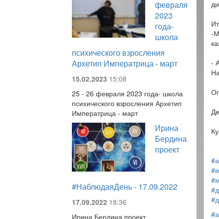
февраля
ди
2023
Ит
года-
-М
школа
ка
психического взросления
Архетип Императрица - март
- 
На
15.02.2023
15:08
Оп
25 - 26 февраля 2023 года- школа
психического взросления Архетип
Де
Императрица - март
Ирина
Ку
Бердина
проект
#а
#м
#
#НаблюдаяДень - 17.09.2022
#д
#д
17.09.2022
18:36
#а
Ирина Бердина проект