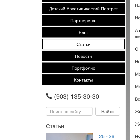
На
Детский Архетипический Портрет
Но
Партнерство
А 
Блог
же
Статьи
О 
Новости
Не
Портфолио
Мо
Контакты
М
(903) 135-30-30
Вс
Же
Же
Статьи
25 - 26
Ну