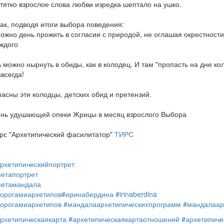
тятко взрослое слова любви изредка шептало на ушко.
ак, подводя итоги выбора поведения:
ожно день прожить в согласии с природой, не оглашая окрестности
ждого
А можно нырнуть в обиды, как в колодец. И там "пропасть на дне ко
всегда!
асны эти колодцы, детских обид и претензий.
нь удушающей опеки Жрицы в месяц взрослого Выбора
рс "Архетипический фасилитатор"
ТИРС
рхетипическийпортрет
етапортрет
метамандала
орогамиархетипов
#иринабердина
#irinaberdina
орогамиархетипов
#мандалаархетипическихпрограмм
#мандалаар
рхетипическаякарта
#архетипическаякартаотношений
#архетипиче