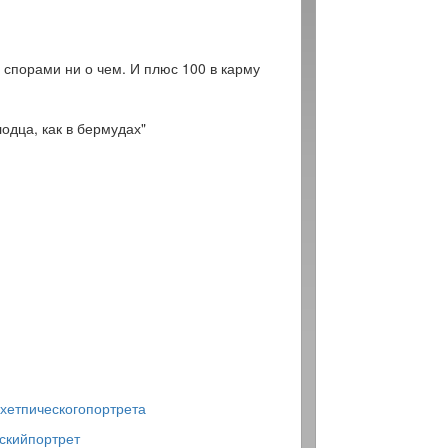
 спорами ни о чем. И плюс 100 в карму
лодца, как в бермудах"
хетпическогопортрета
скийпортрет