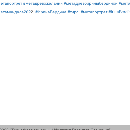
етапортрет
#метадревожеланий
#метадревоириныбердиной
#мет
метамандала202
2
#ИринаБердина
#тирс
#метапортрет
#IrinaBerdi
2026 "Трансформационный Институт Развития Сознания"