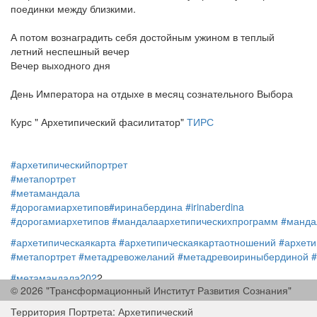
поединки между близкими.
А потом вознаградить себя достойным ужином в теплый
летний неспешный вечер
Вечер выходного дня
День Императора на отдыхе в месяц сознательного Выбора
Курс " Архетипический фасилитатор"
ТИРС
#архетипическийпортрет
#метапортрет
#метамандала
#дорогамиархетипов
#иринабердина
#irinaberdina
#дорогамиархетипов
#мандалаархетипическихпрограмм
#манда
#архетипическаякарта
#архетипическаякартаотношений
#архети
#метапортрет
#метадревожеланий
#метадревоириныбердиной
#метамандала202
2
© 2026 "Трансформационный Институт Развития Сознания"
#ИринаБердина
#тирс
#метапортрет
#IrinaBerdina
#tirs
Территория Портрета: Архетипический