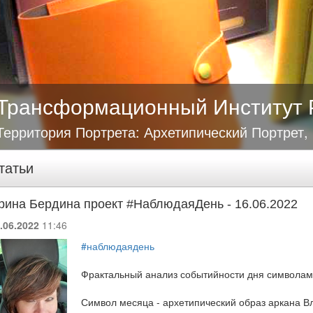
Трансформационный Институт 
Территория Портрета: Архетипический Портрет,
татьи
рина Бердина проект #НаблюдаяДень - 16.06.2022
.06.2022
11:46
#наблюдаядень
Фрактальный анализ событийности дня символам
Символ месяца - архетипический образ аркана В