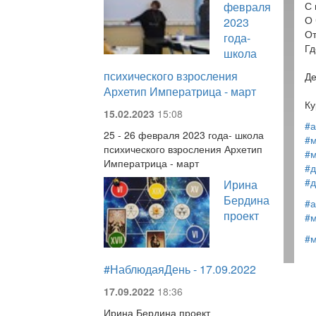
февраля
С 
О 
2023
От
года-
Гд
школа
психического взросления
Де
Архетип Императрица - март
Ку
15.02.2023
15:08
#а
25 - 26 февраля 2023 года- школа
#м
психического взросления Архетип
#
Императрица - март
#д
#д
Ирина
Бердина
#а
проект
#м
#
#НаблюдаяДень - 17.09.2022
17.09.2022
18:36
Ирина Бердина проект