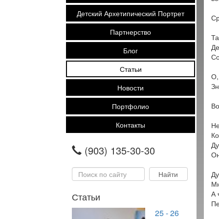
Детский Архетипический Портрет
Ср
Партнерство
Та
Де
Блог
Со
Статьи
О,
Зн
Новости
Во
Портфолио
Контакты
Не
Ко
Ду
(903) 135-30-30
Он
Ду
Мн
А 
Статьи
Пе
25 - 26