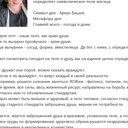
определяет символическое поле месяца
Символ дня - Аркан Башня.
Метафора дня:
Главней всего - погода в доме.
дом этот - наше тело, как храм души.
к-то вычурно прозвучало - храм души.
е вычурнее - сосуд, форма, вместилище. Да бог с ними, с опреде
вот посмотреть сегодня на тело и душу как на единое целое опреде
 дружат они порой, можно сказать враждуют.
если и не враждуют, то живут каждый в своей реальности.
пример, решило сознание заняться ЗОЖем - фитнесс, питание, по
е время, все силы, весь жизненный ресурс направлены на борьбу з
гласно кем-то объявленным стандартам.
раз может быть внешне и здоровый, и тело типовое, согласно станд
оду стадного стандарта заброшена душа, вернее ее потребности.
ется, мается заброшенная душа в красивом, ухоженном теле, а по
все труды по формированию здорового образа рушатся нездоровы
злияниями в неприличных количествах.