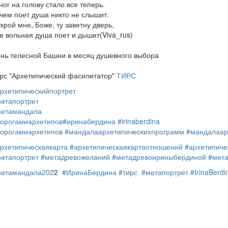
ног на голову стало все теперь.
чем поет душа никто не слышит.
крой мне, Боже, ту заветну дверь,
е вольная душа поет и дышит(Viva_rus)
нь телесной Башни в месяц душевного выбора
рс "Архетипический фасилитатор"
ТИРС
рхетипическийпортрет
етапортрет
метамандала
орогамиархетипов
#иринабердина
#irinaberdina
орогамиархетипов
#мандалаархетипическихпрограмм
#мандалаар
рхетипическаякарта
#архетипическаякартаотношений
#архетипиче
етапортрет
#метадревожеланий
#метадревоириныбердиной
#мет
метамандала202
2
#ИринаБердина
#тирс
#метапортрет
#IrinaBerdi