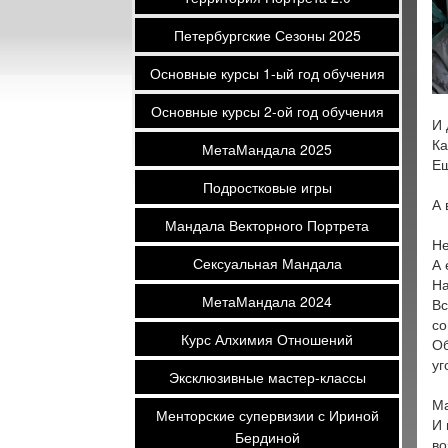
Петербургские Сезоны 2025
Основные курсы 1-ый год обучения
Основные курсы 2-ой год обучения
И 
Ка
МетаМандала 2025
Ещ
Подростковые игры
А 
Мандала Векторного Портрета
Не
Сексуальная Мандала
А 
На
МетаМандала 2024
Вс
со
Курс Алхимия Отношений
Об
уг
Эксклюзивные мастер-классы
Ма
Менторские супервизии с Ириной
И 
Бердиной
во