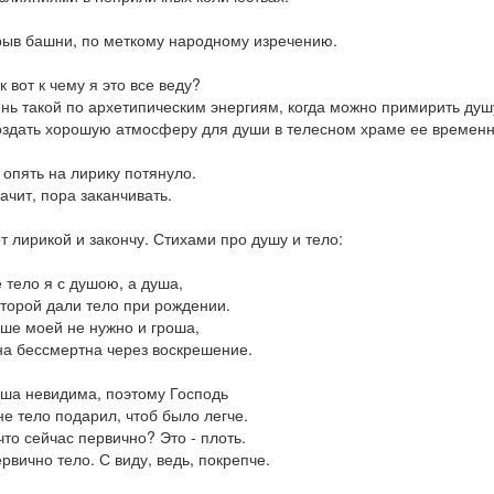
ыв башни, по меткому народному изречению.
к вот к чему я это все веду?
нь такой по архетипическим энергиям, когда можно примирить душу
здать хорошую атмосферу для души в телесном храме ее временн
 опять на лирику потянуло.
ачит, пора заканчивать.
т лирикой и закончу. Стихами про душу и тело:
 тело я с душою, а душа,
торой дали тело при рождении.
ше моей не нужно и гроша,
а бессмертна через воскрешение.
ша невидима, поэтому Господь
е тело подарил, чтоб было легче.
что сейчас первично? Это - плоть.
рвично тело. С виду, ведь, покрепче.