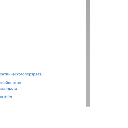
хетпическогопортрета
скийпортрет
амандала
na
#tirs