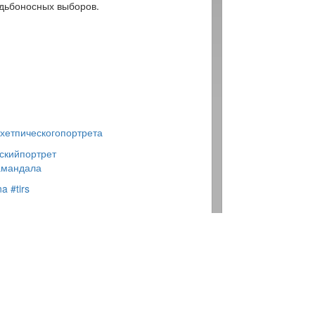
удьбоносных выборов.
хетпическогопортрета
скийпортрет
амандала
na
#tirs