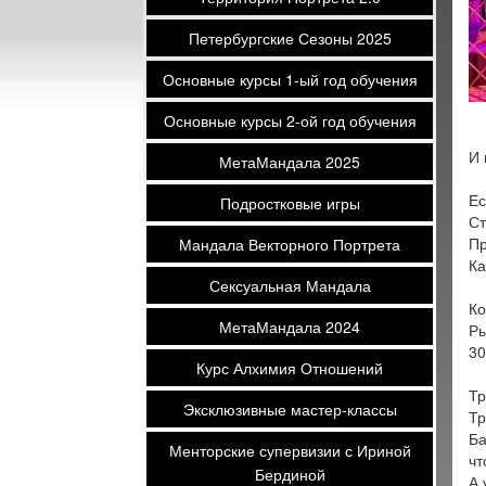
Петербургские Сезоны 2025
Основные курсы 1-ый год обучения
Основные курсы 2-ой год обучения
И 
МетаМандала 2025
Ес
Подростковые игры
Ст
Пр
Мандала Векторного Портрета
Ка
Сексуальная Мандала
Ко
МетаМандала 2024
Ры
30
Курс Алхимия Отношений
Тр
Эксклюзивные мастер-классы
Тр
Ба
Менторские супервизии с Ириной
чт
Бердиной
А 