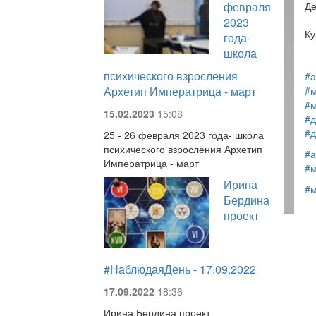
февраля
Де
2023
Ку
года-
школа
психического взросления
#а
Архетип Императрица - март
#м
#
15.02.2023
15:08
#д
#д
25 - 26 февраля 2023 года- школа
психического взросления Архетип
#а
Императрица - март
#м
Ирина
#
Бердина
проект
#НаблюдаяДень - 17.09.2022
17.09.2022
18:36
Ирина Бердина проект