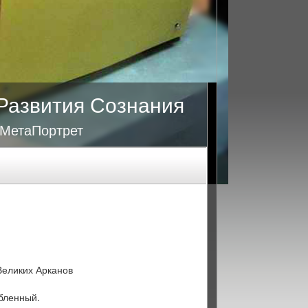
Развития Сознания
 МетаПортрет
Великих Арканов
бленный.