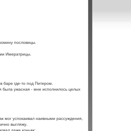
скомину пословицы.
ргии Имератрицы.
в баре где-то под Питером.
я была ужасная - мне исполнилось целых
ак мог успокаивал наивными рассуждения,
лично выгляжу.
вовал даже коньяк: