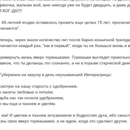
Димочка, мальчик мой, мне никогда уже не будет двадцать, и даже д
-КОГ-ДА!!!!
 45-летней ягодки оставалось прожить еще целых 15 лет, проскочив
чинается".
теперь, через энное количество лет после барно-коньячной трагеди
чинается каждый раз, "как в первый", когда ты не боишься вновь и в
ревернуть жизнь вверх тормашками. Тормашки выглядят прикольно,
авное, что ты делаешь это сознанно, а не в порыве старческой дем
Губермана на закуску в день неунываюшей Императрицы:
смотрю на нашу старость с одобрением,
 заняты любовью и питьём;
дьба нас так полила удобрением,
о мы еще и пахнем и цветём.
 как! И цветем и пахнем энтузиазмом и бодростию духа, ибо смыс
знь свою вверх тормашками, а не ждем, когда это сделают другие.