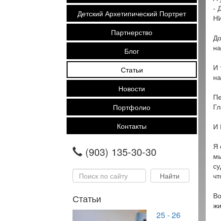
- 
Детский Архетипический Портрет
НИ
Партнерство
До
на
Блог
И 
Статьи
на
Новости
Пе
Гл
Портфолио
Контакты
И 
Я 
(903) 135-30-30
мы
су
чт
Во
Статьи
жи
25 - 26