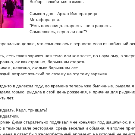
Выбор - влюбиться в жизнь
Символ дня - Аркан Императрица
Метафора дня:
"Есть пословица: старость - не в радость.
Сомневаюсь, верна ли она"?
правильно делаю, что сомневаюсь в верности слов из набивший о
ть, есть такая заряженная тема или комплекс, по научному, в эне
рашно, ах как страшно, барышням стареть.
ичем, неважно, сколько барышням лет.
ждый возраст женский по своему на эту тему заряжен.
гда-то в далеком году, во времена теперь уже былинные, рыдала я 
дала горько, рыдала в свой день рождения, и причина для рыдани
-ть лет.
идцать, Карл, тридцать!
идцатник.
рмен Дима старательно подливал мне коньячок под шашлычок, и к
о в темном зале ресторана, средь веселья и обмана, я вполне при
у меня в ответ был железобетонный аргумент, на который не дейст