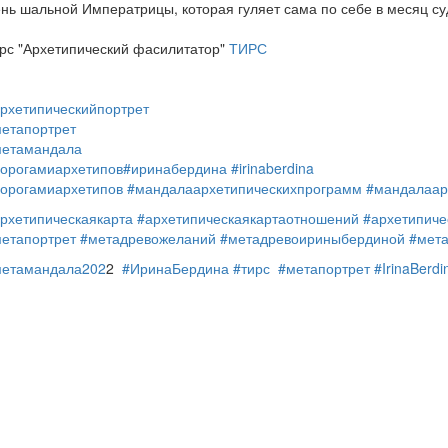
нь шальной Императрицы, которая гуляет сама по себе в месяц с
рс "Архетипический фасилитатор"
ТИРС
рхетипическийпортрет
етапортрет
метамандала
орогамиархетипов
#иринабердина
#irinaberdina
орогамиархетипов
#мандалаархетипическихпрограмм
#мандалаар
рхетипическаякарта
#архетипическаякартаотношений
#архетипиче
етапортрет
#метадревожеланий
#метадревоириныбердиной
#мет
метамандала202
2
#ИринаБердина
#тирс
#метапортрет
#IrinaBerdi