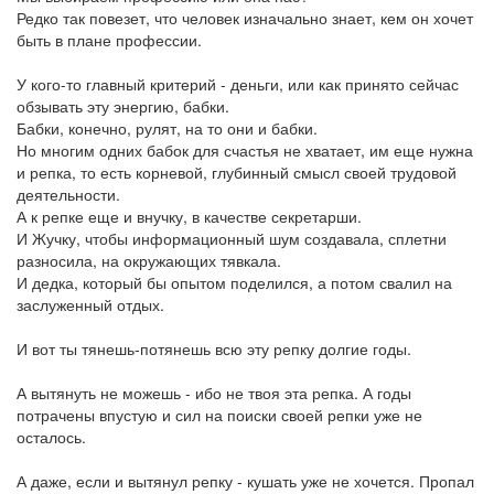
Редко так повезет, что человек изначально знает, кем он хочет
быть в плане профессии.
У кого-то главный критерий - деньги, или как принято сейчас
обзывать эту энергию, бабки.
Бабки, конечно, рулят, на то они и бабки.
Но многим одних бабок для счастья не хватает, им еще нужна
и репка, то есть корневой, глубинный смысл своей трудовой
деятельности.
А к репке еще и внучку, в качестве секретарши.
И Жучку, чтобы информационный шум создавала, сплетни
разносила, на окружающих тявкала.
И дедка, который бы опытом поделился, а потом свалил на
заслуженный отдых.
И вот ты тянешь-потянешь всю эту репку долгие годы.
А вытянуть не можешь - ибо не твоя эта репка. А годы
потрачены впустую и сил на поиски своей репки уже не
осталось.
А даже, если и вытянул репку - кушать уже не хочется. Пропал