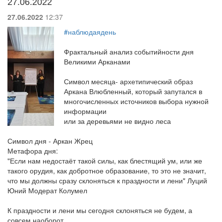
27.06.2022
27.06.2022
12:37
#наблюдаядень
Фрактальный анализ событийности дня
Великими Арканами
Символ месяца- архетипический образ
Аркана Влюбленный, который запутался в
многочисленных источников выбора нужной
информации
или за деревьями не видно леса
Символ дня - Аркан Жрец
Метафора дня:
"Если нам недостаёт такой силы, как блестящий ум, или же
такого орудия, как добротное образование, то это не значит,
что мы должны сразу склоняться к праздности и лени" Луций
Юний Модерат Колумел
К праздности и лени мы сегодня склоняться не будем, а
совсем наоборот.