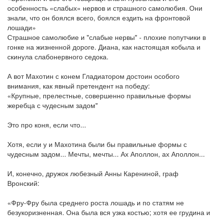
особенность «слабых» нервов и страшного самолюбия. Они
знали, что он боялся всего, боялся ездить на фронтовой
лошади»
Страшное самолюбие и "слабые нервы" - плохие попутчики в
гонке на жизненной дороге. Диана, как настоящая кобыла и
скинула слабонервного седока.
А вот Махотин с конем Гладиатором достоин особого
внимания, как явный претендент на победу:
«Крупные, прелестные, совершенно правильные формы
жеребца с чудесным задом"
Это про коня, если что...
Хотя, если у и Махотина были бы правильные формы с
чудесным задом... Мечты, мечты... Ах Аполлон, ах Аполлон...
И, конечно, дружок любезный Анны Карениной, граф
Вронский:
«Фру-Фру была среднего роста лошадь и по статям не
безукоризненная. Она была вся узка костью; хотя ее грудина и