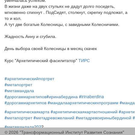
увенчалась успехом.
В жизни даже на двух стульях не дадут долго посидеть,
мгновенно спихнут . ПодСидят, столкнут, скрепку подложат, а
то и кол.
А тут две богатые Колесницы, с завидными Колесничими.
Жадность Анну и сгубила.
День выбора своей Колесницы в месяц скачек
Курс "Архетипический фасилитатор"
ТИРС
#архетипическийпортрет
#метапортрет
#метамандала
#дорогамиархетипов
#иринабердина
#irinaberdina
#дорогамиархетипов
#мандалаархетипическихпрограмм
#манда
#архетипическаякарта
#архетипическаякартаотношений
#архети
#метапортрет
#метадревожеланий
#метадревоириныбердиной
#метамандала202
2
© 2026 "Трансформационный Институт Развития Сознания"
#ИринаБердина
#тирс
#метапортрет
#IrinaBerdina
#tirs