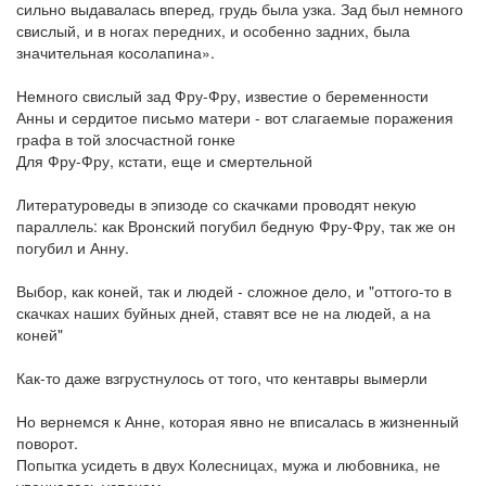
сильно выдавалась вперед, грудь была узка. Зад был немного
свислый, и в ногах передних, и особенно задних, была
значительная косолапина».
Немного свислый зад Фру-Фру, известие о беременности
Анны и сердитое письмо матери - вот слагаемые поражения
графа в той злосчастной гонке
Для Фру-Фру, кстати, еще и смертельной
Литературоведы в эпизоде со скачками проводят некую
параллель: как Вронский погубил бедную Фру-Фру, так же он
погубил и Анну.
Выбор, как коней, так и людей - сложное дело, и "оттого-то в
скачках наших буйных дней, ставят все не на людей, а на
коней"
Как-то даже взгрустнулось от того, что кентавры вымерли
Но вернемся к Анне, которая явно не вписалась в жизненный
поворот.
Попытка усидеть в двух Колесницах, мужа и любовника, не