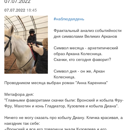
07.07.2022
07.07.2022
18:45
#наблюдаядень
Фрактальный анализ событийности
дня символами Великих Арканов
Символ месяца - архетипический
образ Аркана Колесница.
Скачки, кто сегодня фаворит?
Символ дня - он же, Аркан
Колесница.
Проводником месяца выбран роман "Анна Каренина"
Метафора дня:
"Главными фаворитами скачки были: Вронский и кобыла Фру-
Фру, Махотин и конь Гладиатор, Кузовлев и кобыла Диана".
Ничего не могу сказать про кобылу Диану. Кличка красивая, а
наездник так себе:
«Вронский и все его товарищи знали Кузовлева и его