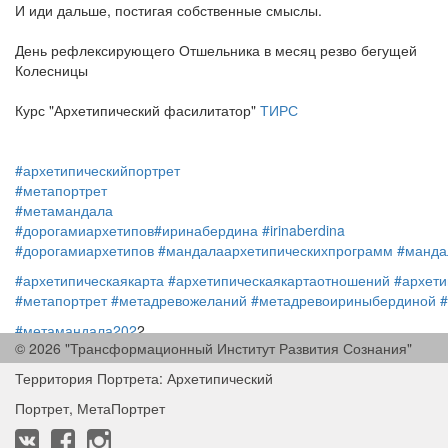
И иди дальше, постигая собственные смыслы.
День рефлексирующего Отшельника в месяц резво бегущей
Колесницы
Курс "Архетипический фасилитатор"
ТИРС
#архетипическийпортрет
#метапортрет
#метамандала
#дорогамиархетипов
#иринабердина
#irinaberdina
#дорогамиархетипов
#мандалаархетипическихпрограмм
#манда
#архетипическаякарта
#архетипическаякартаотношений
#архети
#метапортрет
#метадревожеланий
#метадревоириныбердиной
#метамандала202
2
© 2026 "Трансформационный Институт Развития Сознания"
#ИринаБердина
#тирс
#метапортрет
#IrinaBerdina
#tirs
Территория Портрета: Архетипический
Портрет, МетаПортрет