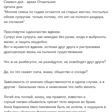
Символ дня - аркан Отшельник
Цитата дня:
"Многие семьи по годам остаются на старых местах, постылых
обоим супругам, только потому, что нет ни полного раздора,
ни согласия".
Пресловутое одиночество вдвоем.
Супруг или супруга, как чемодан без ручки, когда и выбросить
жалко, и тащить неудобно.
Вот и мучаются вдвоем, истязая друг друга и растрачивая
драгоценную жизнь на пыльное существование.
Что ж не разбегутся, не разойдутся, не освободят друг друга?
Да, но что скажет папа, мама, общество и соседи?
Зависимость от мнения общественности в одном случае, а в
другом - банальная лень и нежелание что-либо менять.
Летай иль ползай, конец, как правило, известен и
глупый пигвин-обыватель прячет тело жирное во браке.
Анна Каренина явно пингвином быть не хотела, а ощущала в
себе гены будущих феминисток-революционерок.