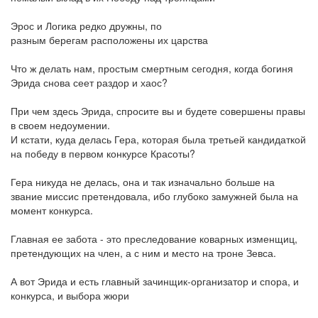
Эрос и Логика редко дружны, по
разным берегам расположены их царства
Что ж делать нам, простым смертным сегодня, когда богиня
Эрида снова сеет раздор и хаос?
При чем здесь Эрида, спросите вы и будете совершены правы
в своем недоумении.
И кстати, куда делась Гера, которая была третьей кандидаткой
на победу в первом конкурсе Красоты?
Гера никуда не делась, она и так изначально больше на
звание миссис претендовала, ибо глубоко замужней была на
момент конкурса.
Главная ее забота - это преследование коварных изменщиц,
претендующих на член, а с ним и место на троне Зевса.
А вот Эрида и есть главный зачинщик-организатор и спора, и
конкурса, и выбора жюри