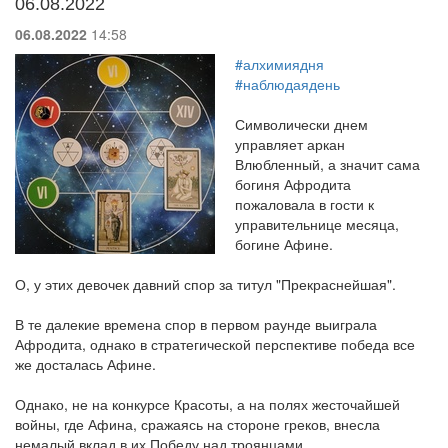
06.08.2022
06.08.2022
14:58
#алхимиядня
#наблюдаядень
Символически днем
управляет аркан
Влюбленный, а значит сама
богиня Афродита
пожаловала в гости к
управительнице месяца,
богине Афине.
О, у этих девочек давний спор за титул "Прекраснейшая".
В те далекие времена спор в первом раунде выиграла
Афродита, однако в стратегической перспективе победа все
же досталась Афине.
Однако, не на конкурсе Красоты, а на полях жесточайшей
войны, где Афина, сражаясь на стороне греков, внесла
немалый вклад в их Победу над троянцами