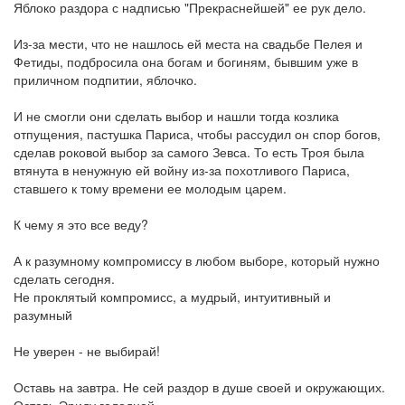
Яблоко раздора с надписью "Прекраснейшей" ее рук дело.
Из-за мести, что не нашлось ей места на свадьбе Пелея и
Фетиды, подбросила она богам и богиням, бывшим уже в
приличном подпитии, яблочко.
И не смогли они сделать выбор и нашли тогда козлика
отпущения, пастушка Париса, чтобы рассудил он спор богов,
сделав роковой выбор за самого Зевса. То есть Троя была
втянута в ненужную ей войну из-за похотливого Париса,
ставшего к тому времени ее молодым царем.
К чему я это все веду?
А к разумному компромиссу в любом выборе, который нужно
сделать сегодня.
Не проклятый компромисс, а мудрый, интуитивный и
разумный
Не уверен - не выбирай!
Оставь на завтра. Не сей раздор в душе своей и окружающих.