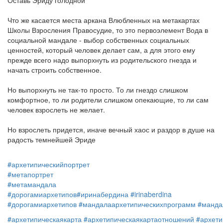
Оставь Эриду голодной
Что же касается места аркана Влюбленных на метакартах
Школы Взросления Правосудие, то это первоэлемент Вода в
социальной мандале - выбор собственных социальных
ценностей, который человек делает сам, а для этого ему
прежде всего надо выпорхнуть из родительского гнезда и
начать строить собственное.
Но выпорхнуть не так-то просто. То ли гнездо слишком
комфортное, то ли родители слишком опекающие, то ли сам
человек взрослеть не желает.
Но взрослеть придется, иначе вечный хаос и раздор в душе на
радость темнейшей Эриде
#архетипическийпортрет
#метапортрет
#метамандала
#дорогамиархетипов
#иринабердина
#irinaberdina
#дорогамиархетипов
#мандалаархетипическихпрограмм
#манда
#архетипическаякарта
#архетипическаякартаотношений
#архети