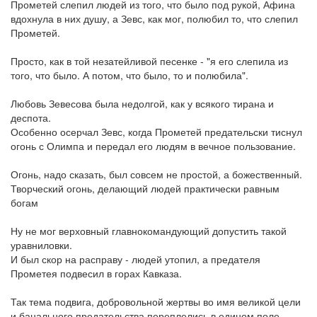
Прометей слепил людей из того, что было под рукой, Афина
вдохнула в них душу, а Зевс, как мог, полюбил то, что слепил
Прометей.
Просто, как в той незатейливой песенке - "я его слепила из
того, что было. А потом, что было, то и полюбила".
Любовь Зевесова была недолгой, как у всякого тирана и
деспота.
Особенно осерчал Зевс, когда Прометей предательски тиснул
огонь с Олимпа и передал его людям в вечное пользование.
Огонь, надо сказать, был совсем не простой, а божественный.
Творческий огонь, делающий людей практически равным
богам
Ну не мог верховный главнокомандующий допустить такой
уравниловки.
И был скор на расправу - людей утопил, а предателя
Прометея подвесил в горах Кавказа.
Так тема подвига, добровольной жертвы во имя великой цели
и банального предательства переплелись в едином поле.