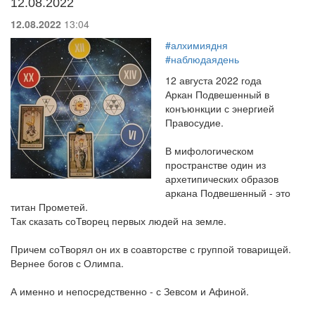
12.08.2022
12.08.2022
13:04
#алхимиядня
#наблюдаядень
12 августа 2022 года
Аркан Подвешенный в
конъюнкции с энергией
Правосудие.
В мифологическом
пространстве один из
архетипических образов
аркана Подвешенный - это
титан Прометей.
Так сказать соТворец первых людей на земле.
Причем соТворял он их в соавторстве с группой товарищей.
Вернее богов с Олимпа.
А именно и непосредственно - с Зевсом и Афиной.