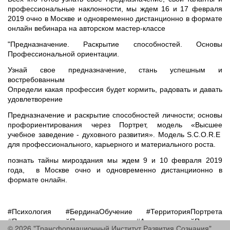
профессиональные наклонности, мы ждем 16 и 17 февраля
2019 очно в Москве и одновременно дистанционно в формате
онлайн вебинара на авторском мастер-классе
"Предназначение. Раскрытие способностей. Основы
Профессиональной ориентации.
Узнай свое предназначение, стань успешным и
востребованным
Определи какая профессия будет кормить, радовать и давать
удовлетворение
Предназначение и раскрытие способностей личности; основы
профориентирования через Портрет, модель «Высшее
учебное заведение - духовного развития». Модель S.C.O.R.Е
для профессионального, карьерного и материального роста.
познать тайны мироздания мы ждем 9 и 10 февраля 2019
года, в Москве очно и одновременно дистанциионно в
формате онлайн.
#Психология #БердинаОбучение #ТерриторияПортрета
#ПсихологическийПортрет #АрхетипическийПортрет
© 2026 "Трансформационный Институт Развития Сознания"