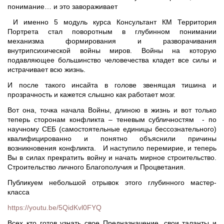
понимание… и это завораживает
И именно 5 модуль курса Консультант КМ Территория
Портрета стал поворотным в глубинном понимании
механизма формирования и разворачивания
внутрипсихической войны миров. Войны на которую
подавляющее большинство человечества кладет все силы и
истрачивает всю жизнь.
И после такого инсайта в голове звенящая тишина и
прозрачность и кажется слышно как работает мозг.
Вот она, точка начала Войны, длиною в жизнь и вот только
теперь сторонам конфликта – теневым субличностям - по
научному СЕБ (самостоятельные единицы бессознательного)
квалифицированно и понятно объяснили причины
возникновения конфликта. И наступило перемирие, и теперь
Вы в силах прекратить войну и начать мирное строительство.
Строительство личного Благополучия и Процветания.
Публикуем небольшой отрывок этого глубинного мастер-
класса
https://youtu.be/5QidKvl0FYQ
Всех кто готов узнать свое Предназначение, свои таланты и