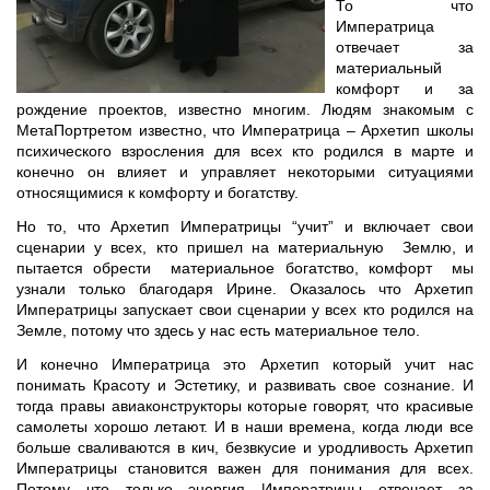
То что
Императрица
отвечает за
материальный
комфорт и за
рождение проектов, известно многим. Людям знакомым с
МетаПортретом известно, что Императрица – Архетип школы
психического взросления для всех кто родился в марте и
конечно он влияет и управляет некоторыми ситуациями
относящимися к комфорту и богатству.
Но то, что Архетип Императрицы “учит” и включает свои
сценарии у всех, кто пришел на материальную Землю, и
пытается обрести материальное богатство, комфорт мы
узнали только благодаря Ирине. Оказалось что Архетип
Императрицы запускает свои сценарии у всех кто родился на
Земле, потому что здесь у нас есть материальное тело.
И конечно Императрица это Архетип который учит нас
понимать Красоту и Эстетику, и развивать свое сознание. И
тогда правы авиаконструкторы которые говорят, что красивые
самолеты хорошо летают. И в наши времена, когда люди все
больше сваливаются в кич, безвкусие и уродливость Архетип
Императрицы становится важен для понимания для всех.
Потому что только энергия Императрицы отвечает за