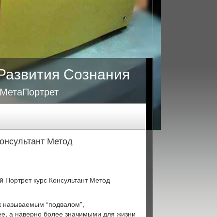
Развития Сознания
 МетаПортрет
Консультант Метод
й Портрет курс Консультант Метод
к называемым “подвалом”,
ее, а наверно более значимыми для жизни