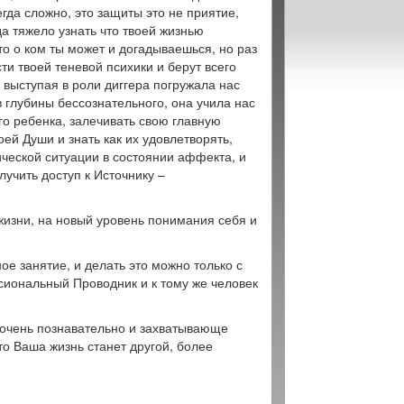
егда сложно, это защиты это не приятие,
да тяжело узнать что твоей жизнью
то о ком ты может и догадываешься, но раз
ти твоей теневой психики и берут всего
 выступая в роли диггера погружала нас
в глубины бессознательного, она учила нас
го ребенка, залечивать свою главную
ей Души и знать как их удовлетворять,
ической ситуации в состоянии аффекта, и
учить доступ к Источнику –
 жизни, на новый уровень понимания себя и
ое занятие, и делать это можно только с
иональный Проводник и к тому же человек
 очень познавательно и захватывающе
то Ваша жизнь станет другой, более