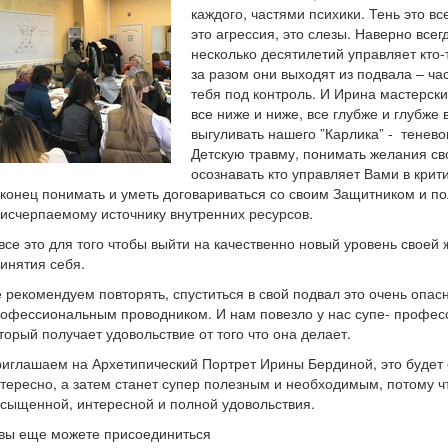
каждого, частями психики. Тень это вс
это агрессия, это слезы. Наверно всег
несколько десятилетий управляет кто-
за разом они выходят из подвала – час
тебя под контроль. И Ирина мастерски
все ниже и ниже, все глубже и глубже 
выгуливать нашего ”Карлика” - тенево
Детскую травму, понимать желания сво
осознавать кто управляет Вами в крит
конец понимать и уметь договариваться со своим Защитником и пол
исчерпаемому источнику внутренних ресурсов.
все это для того чтобы выйти на качественно новый уровень своей
инятия себя.
 рекомендуем повторять, спуститься в свой подвал это очень опасн
офессиональным проводником. И нам повезло у нас супе- професс
торый получает удовольствие от того что она делает.
иглашаем на Архетипический Портрет Ирины Бердиной, это будет
тересно, а затем станет супер полезным и необходимым, потому ч
сыщенной, интересной и полной удовольствия.
вы еще можете присоединиться