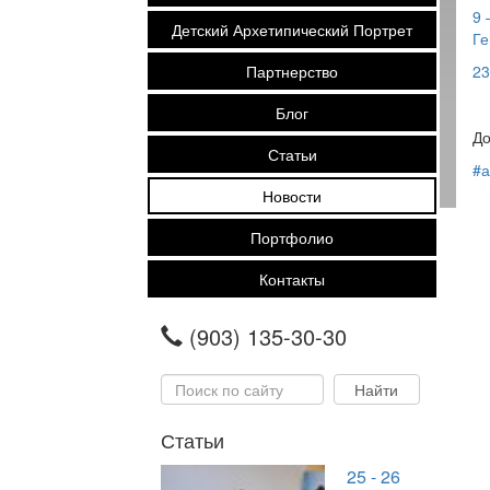
9 
Детский Архетипический Портрет
Ге
Партнерство
23
-
Блог
До
Статьи
#а
Новости
Портфолио
Контакты
(903) 135-30-30
Статьи
25 - 26