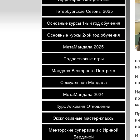
Петербургские Сезоны 2025
Основные курсы 1-ый год обучения
Основные курсы 2-ой год обучения
МетаМандала 2025
Подростковые игры
на
не
Мандала Векторного Портрета
И 
Сексуальная Мандала
пр
Не
МетаМандала 2024
пр
ко
Курс Алхимия Отношений
Пр
Эксклюзивные мастер-классы
ин
на
Менторские супервизии с Ириной
И 
Бердиной