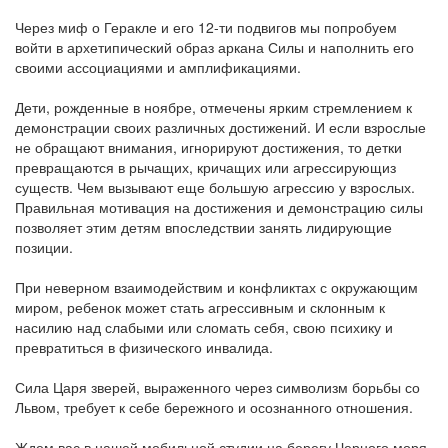
⠀⠀
Через миф о Геракле и его 12-ти подвигов мы попробуем
войти в архетипический образ аркана Силы и наполнить его
своими ассоциациями и амплификациями.
⠀⠀
Дети, рожденные в ноябре, отмечены ярким стремлением к
демонстрации своих различных достижений. И если взрослые
не обращают внимания, игнорируют достижения, то детки
превращаются в рычащих, кричащих или агрессирующиз
существ. Чем вызывают еще большую агрессию у взрослых.
Правильная мотивация на достижения и демонстрацию силы
позволяет этим детям впоследствии занять лидирующие
позиции.
⠀⠀
При неверном взаимодействим и конфликтах с окружающим
миром, ребенок может стать агрессивным и склонным к
насилию над слабыми или сломать себя, свою психику и
превратиться в физического инвалида.
⠀⠀
Сила Царя зверей, выраженного через символизм борьбы со
Львом, требует к себе бережного и осознанного отношения.
⠀⠀
Ждем вас в нашей мобильной студии на берегу Черного моря