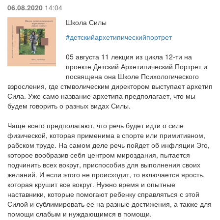
06.08.2020
14:04
Школа Силы
#детскийархетипическийпортрет
⠀⠀
05 августа 11 лекция из цикла 12-ти на
проекте Детский Архетипический Портрет и
посвящена она Школе Психологического
взросления, где стмволическим директором выступает архетип
Сила. Уже само название архетипа предполагает, что мы
будем говорить о разных видах Силы.
⠀⠀
Чаще всего предполагают, что речь будет идти о силе
физической, которая применима в спорте или примитивном,
рабском труде. На самом деле речь пойдет об инфляции Эго,
которое вообразив себя центром мироздания, пытается
подчинить всех вокруг, приспособив для выполнения своих
желаний. И если этого не происходит, то включается ярость,
которая крушит все вокруг. Нужно время и опытные
наставники, которые помогают ребенку справляться с этой
Силой и сублимировать ее на разные достижения, а также для
помощи слабым и нуждающимся в помощи.