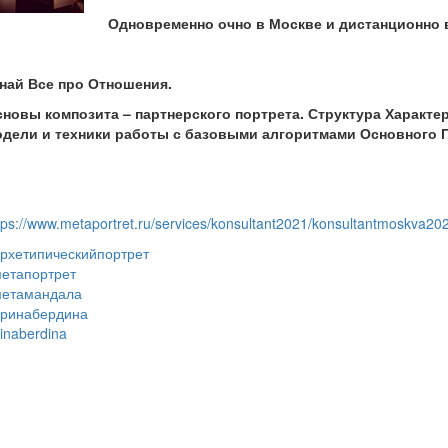
Одновременно очно в Москве и дистанционно 
най Все про Отношения.
новы композита – партнерского портрета. Структура Характе
дели и техники работы с базовыми алгоритмами Основного П
tps://www.metaportret.ru/services/konsultant2021/konsultantmoskva20
рхетипическийпортрет
етапортрет
метамандала
ринабердина
rinaberdina