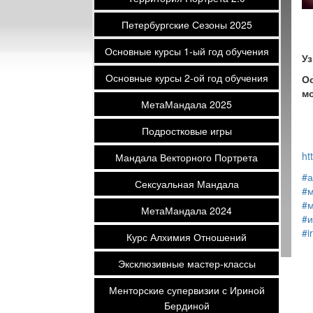
Петербургские Сезоны 2025
Основные курсы 1-ый год обучения
Уз
Основные курсы 2-ой год обучения
Ос
мо
МетаМандала 2025
Подростковые игры
ht
Мандала Векторного Портрета
#а
Сексуальная Мандала
#м
#
МетаМандала 2024
#и
#i
Курс Алхимия Отношений
Эксклюзивные мастер-классы
Менторские супервизии с Ириной
Бердиной