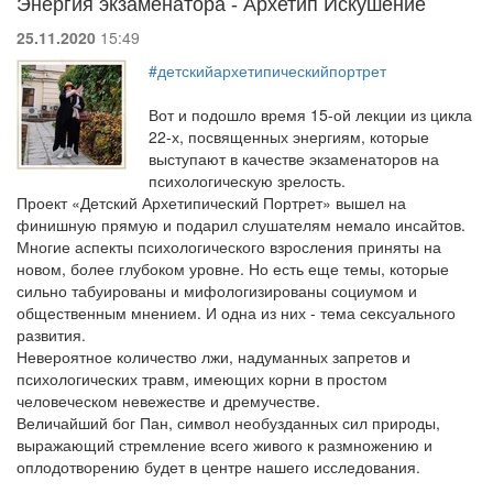
Энергия экзаменатора - Архетип Искушение
25.11.2020
15:49
#детскийархетипическийпортрет
⠀⠀
Вот и подошло время 15-ой лекции из цикла
22-х, посвященных энергиям, которые
выступают в качестве экзаменаторов на
психологическую зрелость.
Проект «Детский Архетипический Портрет» вышел на
финишную прямую и подарил слушателям немало инсайтов.
Многие аспекты психологического взросления приняты на
новом, более глубоком уровне. Но есть еще темы, которые
сильно табуированы и мифологизированы социумом и
общественным мнением. И одна из них - тема сексуального
развития.
Невероятное количество лжи, надуманных запретов и
психологических травм, имеющих корни в простом
человеческом невежестве и дремучестве.
Величайший бог Пан, символ необузданных сил природы,
выражающий стремление всего живого к размножению и
оплодотворению будет в центре нашего исследования.
⠀⠀