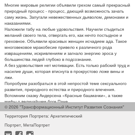
Многие мировые религии объявили грехом самый прекрасный
природный процесс - процесс, дающий возможность зачать
саму жизнь. Запугали невежественных дьяволом, демонами и
наказаниями.
Наложили табу на любые удовольствия. Научили стыдиться
желаний своего тела, отвергать его, как нечто постыдное и
греховное. Объявили красивых женщин исчадием ада. Такое
многовековое мракобесие привело к различного рода
извращениям, искривлениям и загнало энергию эроса у
большинства людей глубоко в подсознание.
А без удовольствия нет мотивации. Есть только рабский труд и
насилие души, которая втиснута в прокрустово ложе вины и
лжи.
Попробуем разобраться в этой непростой теме сексуального
развития, природного естества и природного влечения.
Вспомним сказку Андерсена «Красные башмачки», а также
мифы о величайшем боге Пане.
© 2026 "Трансформационный Институт Развития Сознания"
⠀⠀
Территория Портрета: Архетипический
Портрет, МетаПортрет