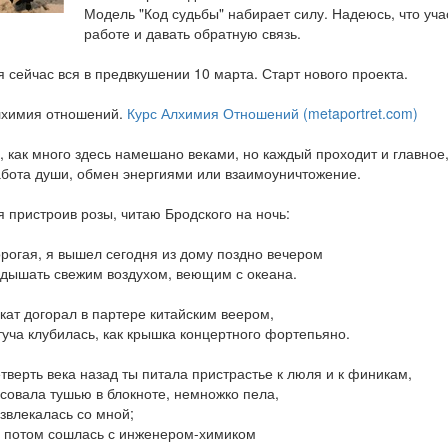
Модель "Код судьбы" набирает силу. Надеюсь, что уча
работе и давать обратную связь.
я сейчас вся в предвкушении 10 марта. Старт нового проекта.
химия отношений.
Курс Алхимия Отношений (metaportret.com)
, как много здесь намешано веками, но каждый проходит и главное,
бота души, обмен энергиями или взаимоуничтожение.
я пристроив розы, читаю Бродского на ночь:
рогая, я вышел сегодня из дому поздно вечером
дышать свежим воздухом, веющим с океана.
кат догорал в партере китайским веером,
туча клубилась, как крышка концертного фортепьяно.
тверть века назад ты питала пристрастье к люля и к финикам,
совала тушью в блокноте, немножко пела,
звлекалась со мной;
 потом сошлась с инженером-химиком