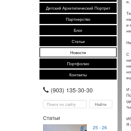
и,
Детский Архетипический Портрет
Те
Партнерство
на
и 
Блог
не
Статьи
Не
Новости
С 
ни
Портфолио
ни
но
Контакты
ещ
(903) 135-30-30
И 
По
гд
ты
Статьи
Иб
Я 
25 - 26