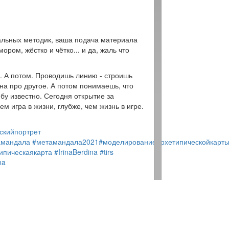
кальных методик, ваша подача материала
ором, жёстко и чётко... и да, жаль что
у. А потом. Проводишь линию - строишь
она про другое. А потом понимаешь, что
небу известно. Сегодня открытие за
м игра в жизни, глубже, чем жизнь в игре.
скийпортрет
амандала
#метамандала2021
#моделированиеархетипическойкарт
ипическаякарта
#IrinaBerdina
#tirs
na