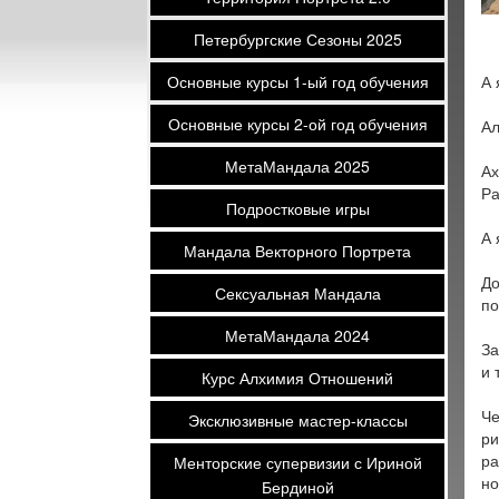
Петербургские Сезоны 2025
Основные курсы 1-ый год обучения
А 
Основные курсы 2-ой год обучения
Ал
МетаМандала 2025
Ах
Ра
Подростковые игры
А 
Мандала Векторного Портрета
До
Сексуальная Мандала
по
МетаМандала 2024
За
и 
Курс Алхимия Отношений
Че
Эксклюзивные мастер-классы
ри
ра
Менторские супервизии с Ириной
но
Бердиной