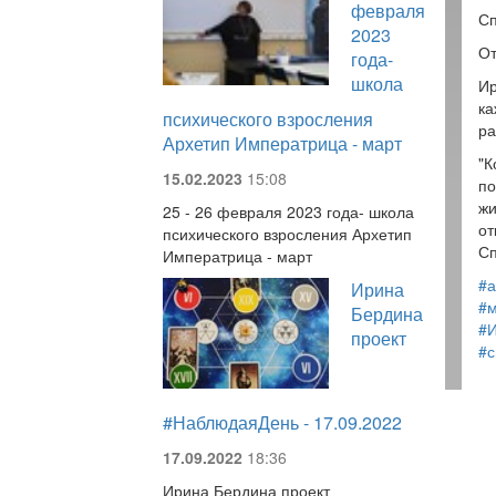
февраля
Сп
2023
От
года-
школа
Ир
ка
психического взросления
ра
Архетип Императрица - март
"К
15.02.2023
15:08
по
жи
25 - 26 февраля 2023 года- школа
от
психического взросления Архетип
Сп
Императрица - март
#а
Ирина
#м
Бердина
#
проект
#
#НаблюдаяДень - 17.09.2022
17.09.2022
18:36
Ирина Бердина проект