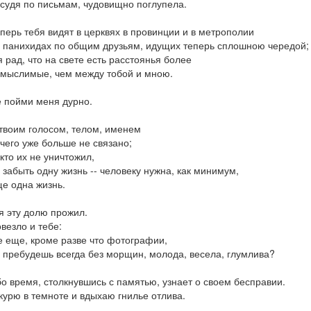
 судя по письмам, чудовищно поглупела.
перь тебя видят в церквях в провинции и в метрополии
 панихидах по общим друзьям, идущих теперь сплошною чередой;
я рад, что на свете есть расстоянья более
мыслимые, чем между тобой и мною.
 пойми меня дурно.
твоим голосом, телом, именем
чего уже больше не связано;
кто их не уничтожил,
 забыть одну жизнь -- человеку нужна, как минимум,
е одна жизнь.
я эту долю прожил.
везло и тебе:
е еще, кроме разве что фотографии,
 пребудешь всегда без морщин, молода, весела, глумлива?
о время, столкнувшись с памятью, узнает о своем бесправии.
курю в темноте и вдыхаю гнилье отлива.