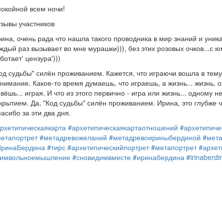
окойной всем ночи!
зывы участников
ина, очень рада что нашла такого проводника в мир знаний и уни
ждый раз вызывает во мне мурашки))), без этих розовых очков...с юм
ботает' цензура')))
од судьбы" силён проживанием. Кажется, что играючи вошла в тем
нимание. Какое-то время думаешь, что играешь, а жизнь... жизнь, 
вёшь... играя. И что из этого первично - игра или жизнь... одному 
крытием. Да, "Код судьбы" силён проживанием. Ирина, это глубже че
асибо за эти два дня.
рхетипическаякарта
#архетипическаякартаотношений
#архетипиче
етапортрет
#метадревожеланий
#метадревоириныбердиной
#мет
ИринаБердина
#тирс
#архетипическийпортрет
#метапортрет
#архет
символьноемышление
#сновидимвместе
#иринабердина
#irinaberdi