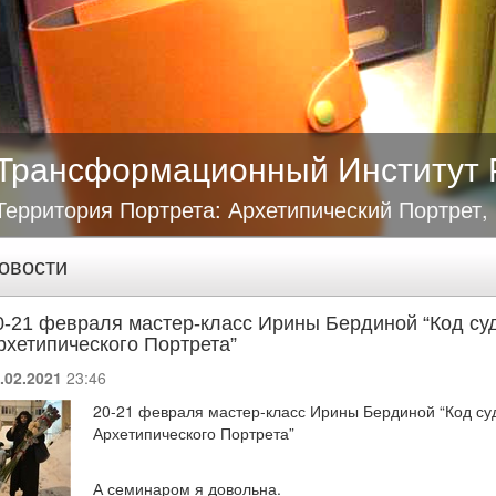
Трансформационный Институт 
Территория Портрета: Архетипический Портрет,
овости
0-21 февраля мастер-класс Ирины Бердиной “Код су
рхетипического Портрета”
.02.2021
23:46
20-21 февраля мастер-класс Ирины Бердиной “Код су
Архетипического Портрета”
А семинаром я довольна.