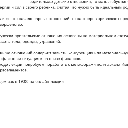
родительско-детские отношения, то мать любуется
ергии и сил в своего ребенка, считая что нужно быть идеальным р
ли же это начало парных отношений, то партнеров привлекает пре
вершенство.
ужески-приятельские отношения основаны на материальном статус
асоты тела, одежды, украшений.
нь же отношений содержит зависть, конкуренцию или материальну
нфликтным ситуациям на почве финансов.
ходе лекции попробуем поработать с метафорами поля аркана Имп
рвоэлементов.
ем вас в 19:00 на онлайн-лекции