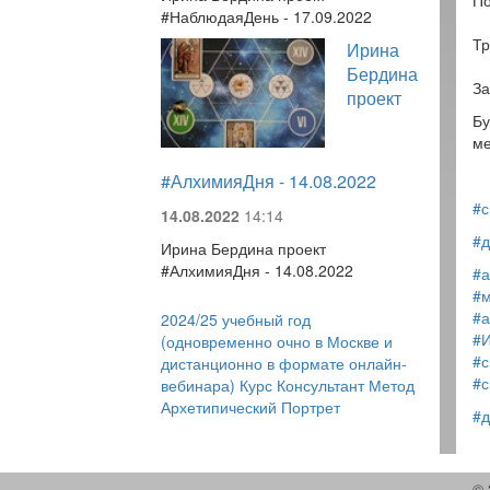
По
#НаблюдаяДень - 17.09.2022
Тр
Ирина
Бердина
За
проект
Бу
ме
#АлхимияДня - 14.08.2022
#с
14.08.2022
14:14
#д
Ирина Бердина проект
#АлхимияДня - 14.08.2022
#а
#м
#а
2024/25 учебный год
#
(одновременно очно в Москве и
#
дистанционно в формате онлайн-
#с
вебинара) Курс Консультант Метод
Архетипический Портрет
#д
© 