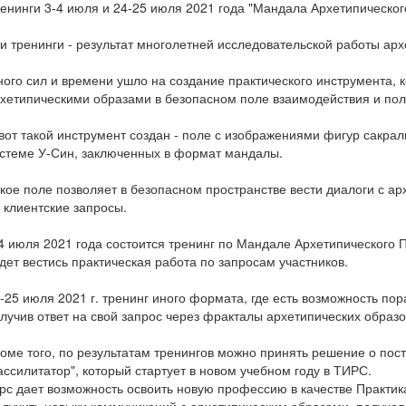
енинги 3-4 июля и 24-25 июля 2021 года "Мандала Архетипическог
и тренинги - результат многолетней исследовательской работы арх
ого сил и времени ушло на создание практического инструмента, к
хетипическими образами в безопасном поле взаимодействия и полу
вот такой инструмент создан - поле с изображениями фигур сакра
стеме У-Син, заключенных в формат мандалы.
кое поле позволяет в безопасном пространстве вести диалоги с а
 клиентские запросы.
4 июля 2021 года состоится тренинг по Мандале Архетипического 
дет вестись практическая работа по запросам участников.
-25 июля 2021 г. тренинг иного формата, где есть возможность п
лучив ответ на свой запрос через фракталы архетипических образо
оме того, по результатам тренингов можно принять решение о пос
ссилитатор", который стартует в новом учебном году в ТИРС.
рс дает возможность освоить новую профессию в качестве Практик