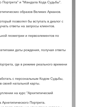
о Портрета" и "Мандала Кода Судьбы".
етипических образов Великих Арканов.
оторый позволял бы вступать в диалог с
чать ответы на запросы клиентов.
льной геометрии и первоэлементов по
рхетипами даты рождения, получая ответы
Портрета, где в режиме реального времени
оработать с персональным Кодом Судьбы,
в своей натальной карты.
туплении на курс "Архитипический
а Архетипического Портрета.