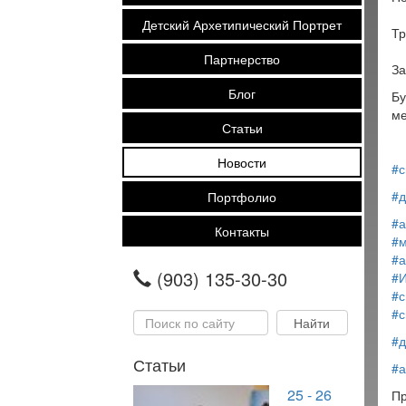
Детский Архетипический Портрет
Тр
Партнерство
За
Блог
Бу
ме
Статьи
Новости
#с
#д
Портфолио
#а
Контакты
#м
#а
(903) 135-30-30
#
#
#с
#д
Статьи
#а
25 - 26
Пр