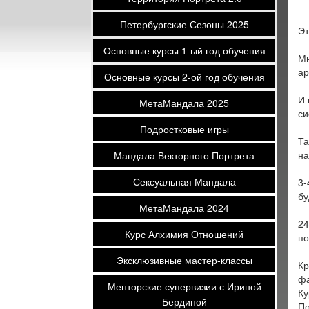
Петербургские Сезоны 2025
Эт
Основные курсы 1-ый год обучения
Мн
ар
Основные курсы 2-ой год обучения
И 
МетаМандала 2025
си
Подростковые игры
Та
на
Мандала Векторного Портрета
Сексуальная Мандала
3-
бу
МетаМандала 2024
24
Курс Алхимия Отношений
по
Эксклюзивные мастер-классы
Кр
фа
Менторские супервизии с Ириной
Ку
Бердиной
По