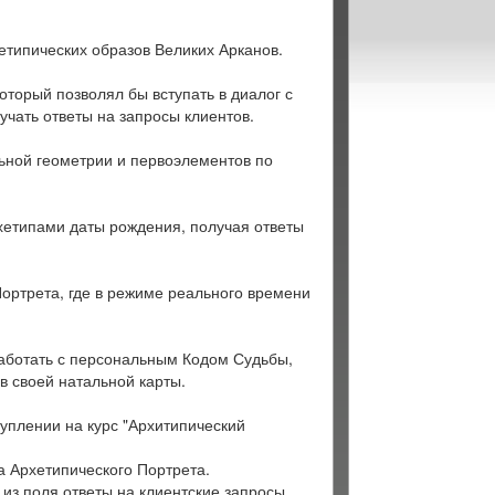
етипических образов Великих Арканов.
оторый позволял бы вступать в диалог с
чать ответы на запросы клиентов.
льной геометрии и первоэлементов по
рхетипами даты рождения, получая ответы
Портрета, где в режиме реального времени
оработать с персональным Кодом Судьбы,
в своей натальной карты.
туплении на курс "Архитипический
а Архетипического Портрета.
из поля ответы на клиентские запросы.