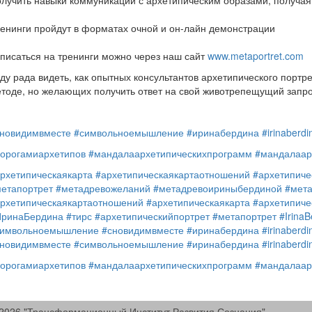
лучить навыки коммуникаций с архетипическим образами, получая 
енинги пройдут в форматах очной и он-лайн демонстрации
писаться на тренинги можно через наш сайт
www.metaportret.com
ду рада видеть, как опытных консультантов архетипического портр
тоде, но желающих получить ответ на свой животрепещущий запро
новидимвместе
#символьноемышление
#иринабердина
#irinaberdi
орогамиархетипов
#мандалаархетипическихпрограмм
#мандалаар
рхетипическаякарта
#архетипическаякартаотношений
#архетипиче
етапортрет
#метадревожеланий
#метадревоириныбердиной
#мет
рхетипическаякартаотношений
#архетипическаякарта
#архетипиче
ИринаБердина
#тирс
#архетипическийпортрет
#метапортрет
#IrinaB
символьноемышление
#сновидимвместе
#иринабердина
#irinaberdi
новидимвместе
#символьноемышление
#иринабердина
#irinaberdi
орогамиархетипов
#мандалаархетипическихпрограмм
#мандалаар
2026 "Трансформационный Институт Развития Сознания"