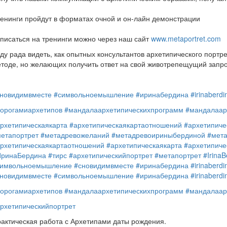
енинги пройдут в форматах очной и он-лайн демонстрации
писаться на тренинги можно через наш сайт
www.metaportret.com
ду рада видеть, как опытных консультантов архетипического портр
тоде, но желающих получить ответ на свой животрепещущий запро
новидимвместе
#символьноемышление
#иринабердина
#irinaberdi
орогамиархетипов
#мандалаархетипическихпрограмм
#мандалаар
рхетипическаякарта
#архетипическаякартаотношений
#архетипиче
етапортрет
#метадревожеланий
#метадревоириныбердиной
#мет
рхетипическаякартаотношений
#архетипическаякарта
#архетипиче
ИринаБердина
#тирс
#архетипическийпортрет
#метапортрет
#IrinaB
символьноемышление
#сновидимвместе
#иринабердина
#irinaberdi
новидимвместе
#символьноемышление
#иринабердина
#irinaberdi
орогамиархетипов
#мандалаархетипическихпрограмм
#мандалаар
рхетипическийпортрет
актическая работа с Архетипами даты рождения.