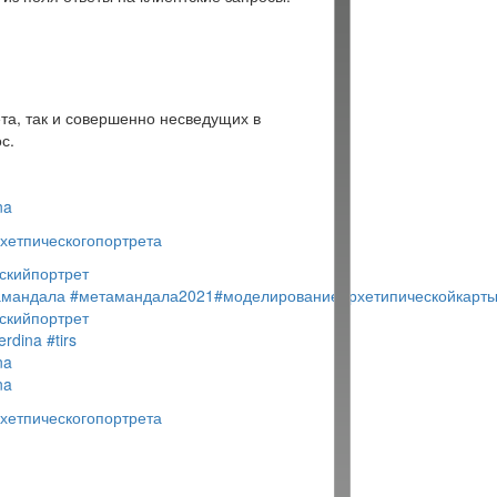
ета, так и совершенно несведущих в
с.
na
хетпическогопортрета
скийпортрет
амандала
#метамандала2021
#моделированиеархетипическойкарт
скийпортрет
erdina
#tirs
na
na
хетпическогопортрета