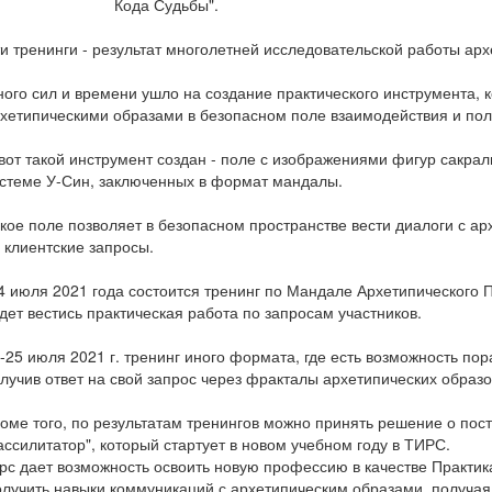
Кода Судьбы".
и тренинги - результат многолетней исследовательской работы арх
ого сил и времени ушло на создание практического инструмента, к
хетипическими образами в безопасном поле взаимодействия и полу
вот такой инструмент создан - поле с изображениями фигур сакра
стеме У-Син, заключенных в формат мандалы.
кое поле позволяет в безопасном пространстве вести диалоги с а
 клиентские запросы.
4 июля 2021 года состоится тренинг по Мандале Архетипического 
дет вестись практическая работа по запросам участников.
-25 июля 2021 г. тренинг иного формата, где есть возможность п
лучив ответ на свой запрос через фракталы архетипических образо
оме того, по результатам тренингов можно принять решение о пос
ссилитатор", который стартует в новом учебном году в ТИРС.
рс дает возможность освоить новую профессию в качестве Практик
лучить навыки коммуникаций с архетипическим образами, получая 