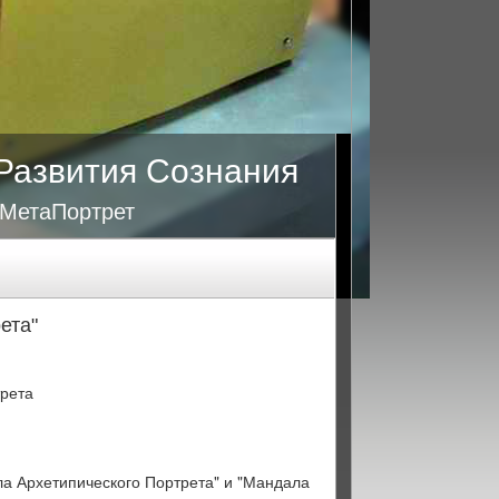
Развития Сознания
 МетаПортрет
ета"
трета
ла Архетипического Портрета" и "Мандала