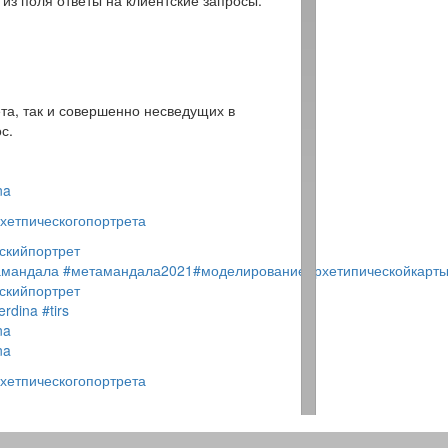
из поля ответы на клиентские запросы.
ета, так и совершенно несведущих в
с.
na
хетпическогопортрета
скийпортрет
амандала
#метамандала2021
#моделированиеархетипическойкарт
скийпортрет
erdina
#tirs
na
na
хетпическогопортрета