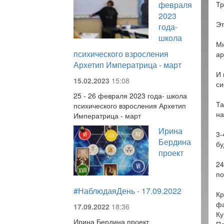
февраля
Тр
2023
Эт
года-
школа
Мн
психического взросления
ар
Архетип Императрица - март
И 
15.02.2023
15:08
си
25 - 26 февраля 2023 года- школа
Та
психического взросления Архетип
на
Императрица - март
Ирина
3-
Бердина
бу
проект
24
по
#НаблюдаяДень - 17.09.2022
Кр
фа
17.09.2022
18:36
Ку
Ирина Бердина проект