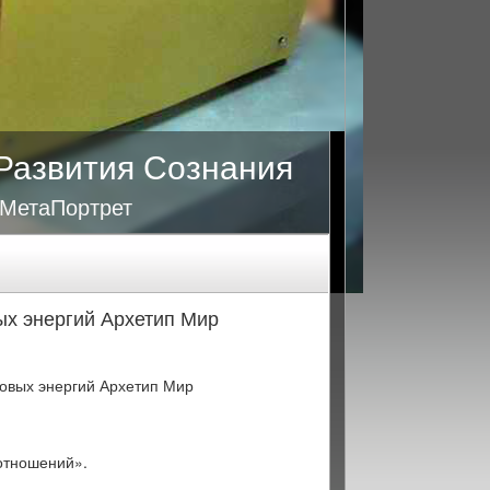
Развития Сознания
 МетаПортрет
ых энергий Архетип Мир
зовых энергий Архетип Мир
отношений».