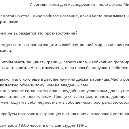
И сегодня тема для исследования - поле аркана Ми
смотря на столь миролюбивое название, аркан часто показывает
ртнерами.
чем же выражается это противостояние?
ежде всего в желании защитить свой внутренний мир, свои привычк
конец.
 чтобы уметь защищать границы своего мира, необходимо формир
выка говорить «Нет», отказывать, если просьба нарушает собствен
нако, мало кого еще в детстве научили держать границы. Часто р
возможно обучить тому, чем не владеешь сам.
сто в основе соглашательства с неудобными условиями для внутре
воспитанным, невежливым. Проще соглашаться, терпеть, доставлят
мент ощутить себя неуместным в собственном пространстве, собс
пробуем поговорить о границах в отношениях, о здоровой дистанц
ем вас в 19.00 часов, в он-лайн студия ТИРС