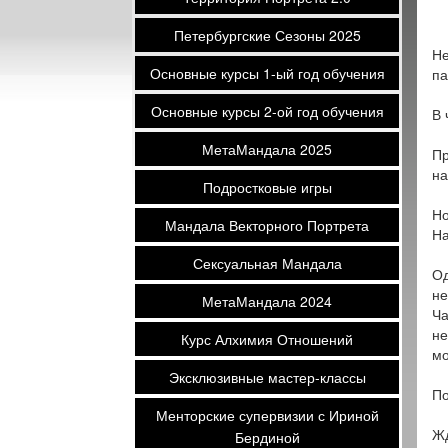
Петербургские Сезоны 2025
Не
Основные курсы 1-ый год обучения
па
Основные курсы 2-ой год обучения
В 
МетаМандала 2025
Пр
на
Подростковые игры
Но
Мандала Векторного Портрета
На
Сексуальная Мандала
Од
не
МетаМандала 2024
Ча
не
Курс Алхимия Отношений
мо
Эксклюзивные мастер-классы
По
Менторские супервизии с Ириной
Жд
Бердиной