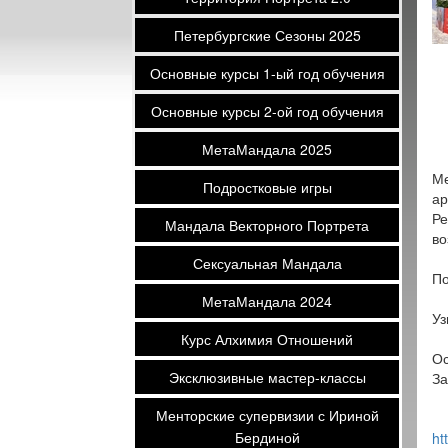
Петербургские Сезоны 2025
Основные курсы 1-ый год обучения
Основные курсы 2-ой год обучения
МетаМандала 2025
Ме
Подростковые игры
ар
Ре
Мандала Векторного Портрета
во
Сексуальная Мандала
По
МетаМандала 2024
Уз
Курс Алхимия Отношений
Ос
Эксклюзивные мастер-классы
За
Менторские супервизии с Ириной
Бердиной
ht