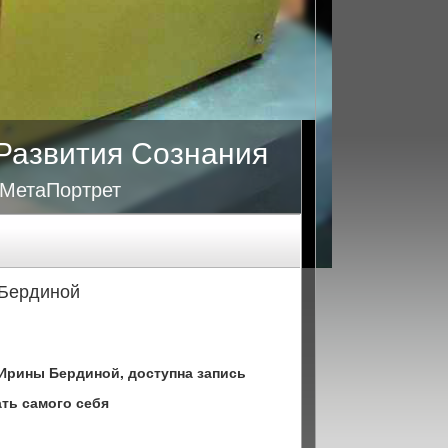
Развития Сознания
 МетаПортрет
 Бердиной
 Ирины Бердиной, доступна запись
ать самого себя