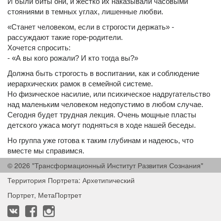
И были биты они, и жестко их наказывали часовыми
стояниями в темных углах, лишенные любви.
«Станет человеком, если в строгости держать» -
рассуждают такие горе-родители.
Хочется спросить:
- «А вы кого рожали? И кто тогда вы?»
Должна быть строгость в воспитании, как и соблюдение
иерархических рамок в семейной системе.
Но физическое насилие, или психическое надругательство
над маленьким человеком недопустимо в любом случае.
Сегодня будет трудная лекция. Очень мощные пласты
детского ужаса могут подняться в ходе нашей беседы.
Но группа уже готова к таким глубинам и надеюсь, что
вместе мы справимся.
© 2026 "Трансформационный Институт Развития Сознания"
Ждем в 19.00 ч он-лайн студия ТИРС
Территория Портрета: Архетипический
Портрет, МетаПортрет