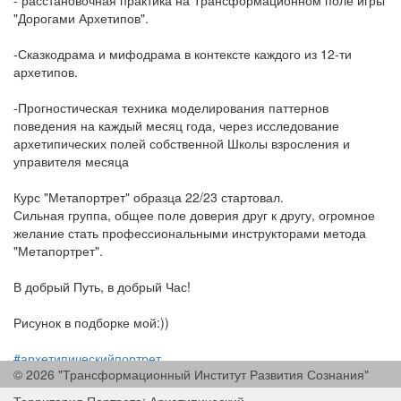
- расстановочная практика на Трансформационном поле игры
"Дорогами Архетипов".
-Сказкодрама и мифодрама в контексте каждого из 12-ти
архетипов.
-Прогностическая техника моделирования паттернов
поведения на каждый месяц года, через исследование
архетипических полей собственной Школы взросления и
управителя месяца
Курс "Метапортрет" образца 22/23 стартовал.
Сильная группа, общее поле доверия друг к другу, огромное
желание стать профессиональными инструкторами метода
"Метапортрет".
В добрый Путь, в добрый Час!
Рисунок в подборке мой:))
#архетипическийпортрет
© 2026 "Трансформационный Институт Развития Сознания"
#дорогамиархетипов