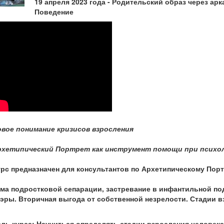
19 апреля 2023 года - Родительский образ через ар
Поведение
овое понимание кризисов взросления
рхетипический Портрет как инструмент помощи при психол
рс предназначен для консультантов по Архетипическому Порт
ма подростковой сепарации, застревание в инфантильной по
эры. Вторичная выгода от собственной незрелости. Стадии 
ль курса: Научиться определять стадии взросления человека