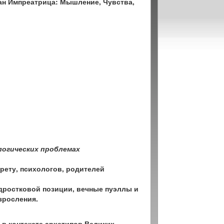
кан Импреатрица: Мышление, Чувства,
огических проблемах
рету, психологов, родителей
дростковой позиции, вечные пуэллы и
взросления
.
 в контексте архетипов Великих