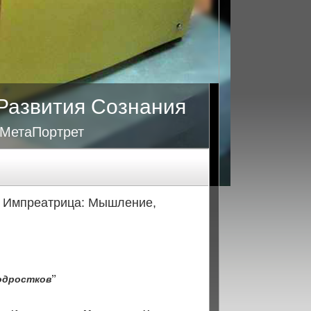
Развития Сознания
 МетаПортрет
ан Импреатрица: Мышление,
одростков
”